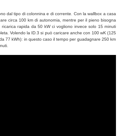
ono dal tipo di colonnina e di corrente. Con la wallbox a casa
are circa 100 km di autonomia, mentre per il pieno bisogna
 a ricarica rapida da 50 kW ci vogliono invece solo 15 minuti
leta. Volendo la ID.3 si può caricare anche con 100 wK (125
a da 77 kWh): in questo caso il tempo per guadagnare 250 km
nuti.