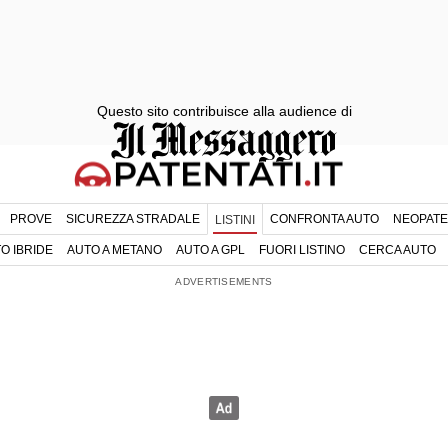
Questo sito contribuisce alla audience di
PROVE
SICUREZZA STRADALE
CONFRONTA AUTO
NEOPATE
LISTINI
O IBRIDE
AUTO A METANO
AUTO A GPL
FUORI LISTINO
CERCA AUTO