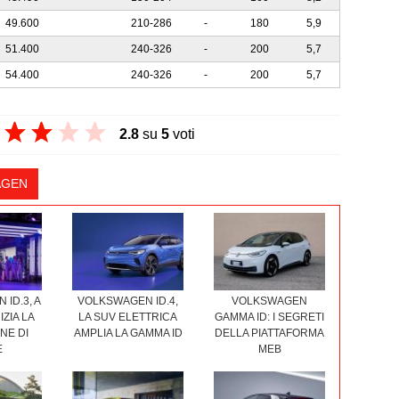
49.600
210-286
-
180
5,9
51.400
240-326
-
200
5,7
54.400
240-326
-
200
5,7
2.8
su
5
voti
AGEN
ID.3, A
VOLKSWAGEN ID.4,
VOLKSWAGEN
IZIA LA
LA SUV ELETTRICA
GAMMA ID: I SEGRETI
NE DI
AMPLIA LA GAMMA ID
DELLA PIATTAFORMA
E
MEB