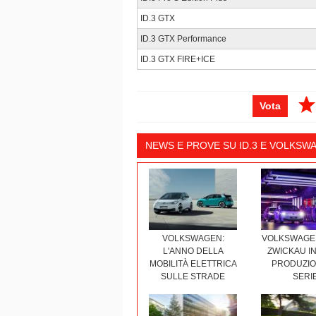
ID.3 GTX
ID.3 GTX Performance
ID.3 GTX FIRE+ICE
Vota
NEWS E PROVE SU ID.3 E VOLKSW
VOLKSWAGEN:
VOLKSWAGEN 
L'ANNO DELLA
ZWICKAU IN
MOBILITÀ ELETTRICA
PRODUZIO
SULLE STRADE
SERI