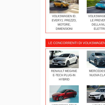
VOLKSWAGEN
VOLKSWAGEN ID.
LE PREVE
EVERY1: PREZZO,
DELLA N
MOTORE,
ELETTR
DIMENSIONI
LE CONCORRENTI DI VOLKSWAGEN 
RENAULT MEGANE
MERCEDES
E-TECH PLUG-IN
NUOVA CLA
HYBRID