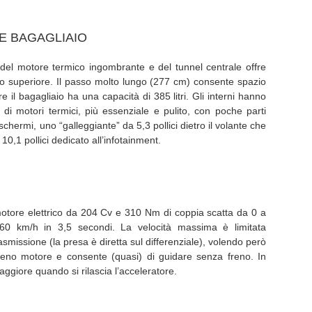
 E BAGAGLIAIO
del motore termico ingombrante e del tunnel centrale offre
to superiore. Il passo molto lungo (277 cm) consente spazio
 il bagagliaio ha una capacità di 385 litri. Gli interni hanno
i motori termici, più essenziale e pulito, con poche parti
chermi, uno “galleggiante” da 5,3 pollici dietro il volante che
 10,1 pollici dedicato all’infotainment.
otore elettrico da 204 Cv e 310 Nm di coppia scatta da 0 a
0 km/h in 3,5 secondi. La velocità massima è limitata
smissione (la presa è diretta sul differenziale), volendo però
reno motore e consente (quasi) di guidare senza freno. In
ggiore quando si rilascia l’acceleratore.