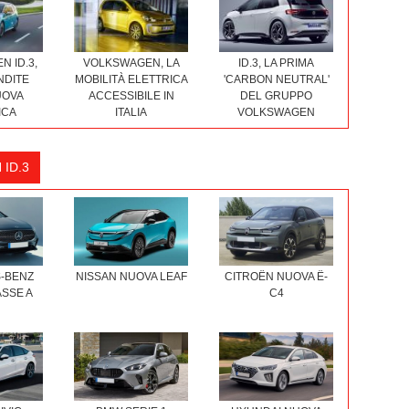
 ID.3,
VOLKSWAGEN, LA
ID.3, LA PRIMA
NDITE
MOBILITÀ ELETTRICA
'CARBON NEUTRAL'
UOVA
ACCESSIBILE IN
DEL GRUPPO
ICA
ITALIA
VOLKSWAGEN
ID.3
-BENZ
NISSAN NUOVA LEAF
CITROËN NUOVA Ë-
SSE A
C4