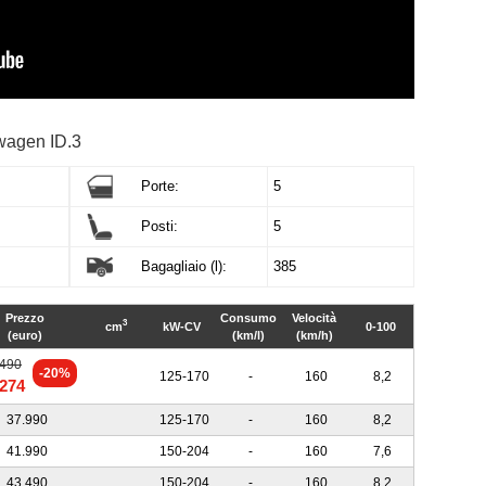
wagen ID.3
Porte:
5
Posti:
5
Bagagliaio (l):
385
Prezzo
Consumo
Velocità
3
cm
kW-CV
0-100
(euro)
(km/l)
(km/h)
.490
-20%
125-170
-
160
8,2
.274
37.990
125-170
-
160
8,2
41.990
150-204
-
160
7,6
43.490
150-204
-
160
8,2