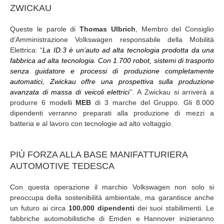
ZWICKAU
Queste le parole di
Thomas Ulbrich
, Membro del Consiglio
d’Amministrazione Volkswagen responsabile della Mobilità
Elettrica: “
La ID.3 è un’auto ad alta tecnologia prodotta da una
fabbrica ad alta t
ecnologia. Con 1.700 robot, sistemi di trasporto
senza guidatore e processi di produzione completamente
automatici, Zwickau offre una prospettiva sulla produzione
avanzata di massa di veicoli elettrici
”. A Zwickau si arriverà a
produrre 6 modelli
MEB
di 3 marche del Gruppo. Gli 8.000
dipendenti verranno preparati alla produzione di mezzi a
batteria e al lavoro con tecnologie ad alto voltaggio.
PIÙ FORZA ALLA BASE MANIFATTURIERA
AUTOMOTIVE TEDESCA
Con questa operazione il marchio Volkswagen non solo si
preoccupa della sostenibilità ambientale, ma garantisce anche
un futuro ai circa
100.000 dipendenti
dei suoi stabilimenti. Le
fabbriche automobilistiche di Emden e Hannover inizieranno