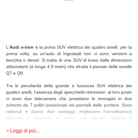
L'
Audi e-tron
è la prima SUV elettrica dei quattro anelli: per la
prima volta, su un'auto di Ingostadt non ci sono versioni a
benzina o diesel. Si tratta di una SUV di lusso dalle dimensioni
abbondanti (è lunga 4,9 metri) che sfrutta il pianale delle sorelle
Q7 e Q8.
Tra le peculiarità della grande e lussuosa SUV elettrica dei
quattro anelli, l'assenza degli specchietti retrovisori: al loro posto
ci sono due telecamere che proiettano le immagini in due
schermi da 7 pollici posizionati nei pannelli delle portiere. Sono
optional e danno due vantaggi: migliorano l'aerodinamica
dell'auto e consente di avere una visuale migliore e
personalizzabile.
> Leggi di più...