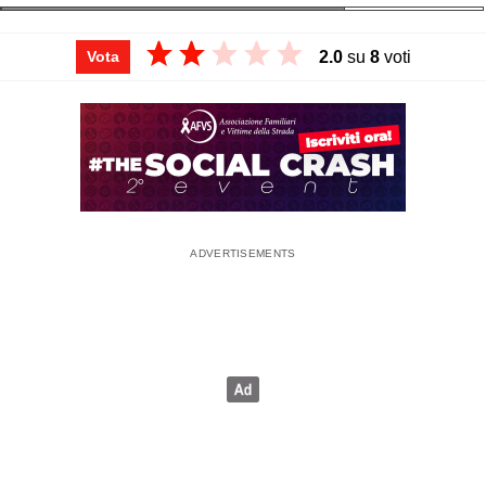
dell'autonomia, dichiara la Casa, lo si ha grazie al sistema di
recupero dell'energia nelle fasi di rilascio e di frenata.
2.0
su
8
voti
Vota
Un accordo tra Enel X e Audi, poi, dà diritto ai possessori
dell'Audi e-tron di 3.300 kW gratuiti, che in base a quanto
dichiarato sarebbero sufficienti a percorrere circa 14.000 km.
PRO
Il livello di tecnologia è al top per un'auto prodotta in serie:
tra i tanti dispositivi, sono interessanti le telecamere che
prendono il posto degli specchietti retrovisori, che danno
una visuale migliore e personalizzabile.
L'autonomia consente di programmare spostamenti a
medio/lungo raggio; il segreto è la batteria enorme,
posizionata sotto il pianale, che pesa circa 700
chilogrammi.
Le prestazioni sono da SUV sportiva, e da questo punto di
vista è indicativo il tempo impiegato per lo 0-100.
Le finiture , nel tipico stile Audi, rasentano la perfezione.