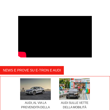
CONTRO
Per caricare l'imponente batteria in assenza di
colonnine, serve un contratto di energia elettrica con tanti
kW.
In città paga lo scotto delle dimensioni enormi, ma per i
lunghi viaggi (che è in grado di affrontare) bisogna sempre
programmare le soste per ricaricare la batteria.
Il prezzo ne fa una SUV per pochi, proprio come le sorelle a
motore endotermico Q7 e Q8.
NEWS E PROVE SU E-TRON E AUDI
AUDI, AL VIA LA
AUDI SULLE VETTE
PREVENDITA DELLA
DELLA MOBILITÀ