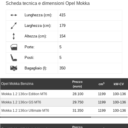
Scheda tecnica e dimensioni Opel Mokka
Lunghezza (cm):
415
Larghezza (cm):
179
Altezza (cm):
154
Porte:
5
Posti:
5
Bagagliaio (l):
350
Prezzo
Opel Mokka Benzina
3
cm
kW-CV
(euro)
Mokka 1.2 136cv Edition MT6
28.100
1199
100-136
Mokka 1.2 136cv GS MT6
29.750
1199
100-136
Mokka 1.2 136cv Ultimate MT6
31.350
1199
100-136
Prezzo