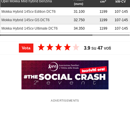
Opel Mokka Mild hybrid benzina
3
cm
kW-CV
(euro)
Mokka Hybrid 145cv Edition DCT6
31.100
1199
107-145
Mokka Hybrid 145cv GS DCT6
32.750
1199
107-145
Mokka Hybrid 145cv Ultimate DCT6
34.350
1199
107-145
3.9
su
47
voti
Vota