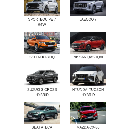
SPORTEQUIPE 7
JAECOO 7
GTW
SKODA KAROQ
NISSAN QASHQAI
SUZUKI S-CROSS
HYUNDAI TUCSON
HYBRID
HYBRID
SEAT ATECA
MAZDA CX-30