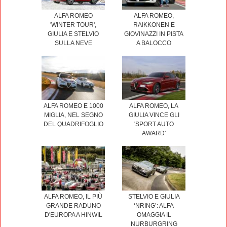
ALFA ROMEO
ALFA ROMEO,
'WINTER TOUR',
RAIKKONEN E
GIULIA E STELVIO
GIOVINAZZI IN PISTA
SULLA NEVE
A BALOCCO
ALFA ROMEO E 1000
ALFA ROMEO, LA
MIGLIA, NEL SEGNO
GIULIA VINCE GLI
DEL QUADRIFOGLIO
'SPORT AUTO
AWARD'
ALFA ROMEO, IL PIÙ
STELVIO E GIULIA
GRANDE RADUNO
‘NRING’: ALFA
D'EUROPA A HINWIL
OMAGGIA IL
NURBURGRING