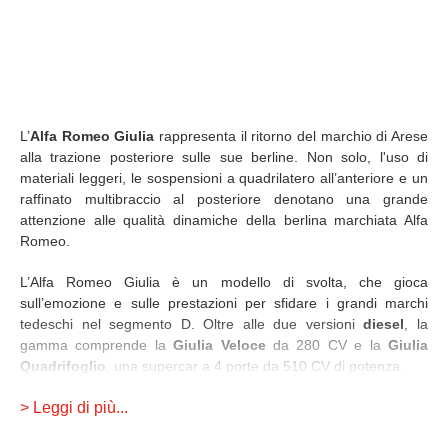
L’
Alfa Romeo Giulia
rappresenta il ritorno del marchio di Arese
alla trazione posteriore sulle sue berline. Non solo, l'uso di
materiali leggeri, le sospensioni a quadrilatero all’anteriore e un
raffinato multibraccio al posteriore denotano una grande
attenzione alle qualità dinamiche della berlina marchiata Alfa
Romeo.
L’Alfa Romeo Giulia è un modello di svolta, che gioca
sull’emozione e sulle prestazioni per sfidare i grandi marchi
tedeschi nel segmento D. Oltre alle due versioni
diesel
, la
gamma comprende la
Giulia Veloce
da 280 CV e la
Giulia
Quadrifoglio
, una supercar a 4 porte da 510 CV di potenza.
Con il
> Leggi di più...
restyling 2023
la Giulia si arricchisce dei fari full LED
all'anteriore e al posteriore, della strumentazione digitale, e un