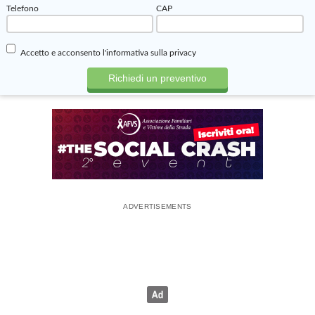
ma il suo celebre V6 è sempre lo stesso.
Telefono
CAP
Accetto e acconsento
l'informativa sulla privacy
I PREZZI DI LISTINO DELLA GIULIA
I
prezzi
dell'Alfa Romeo Giulia sono allineati a quelli delle
concorrenti tedesche, e partono da circa 55 mila euro sia per la
gamma a benzina e meno di 50 mila euro per quella diesel. La
Quadrifoglio costa poco meno di 100 mila euro, ma il prezzo
sale se si attinge alla lista di optional, molti dei quali in fibra di