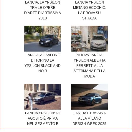
LANCIA, LA YPSILON
LANCIA YPSILON
TRA LE OPERE
METANO ECOCHIC:
D’ARTE DI ARTISSIMA
LA PROVA SU
2018
STRADA
LANCIA, AL SALONE
NUOVA LANCIA
DI TORINO LA
YPSILON ALBERTA
YPSILON BLACK AND
FERRETTI ALLA
NOIR
SETTIMANA DELLA
MODA
LANCIA YPSILON: AD
LANCIA E CASSINA
AGOSTO È PRIMA
ALLA MILANO
NEL SEGMENTO B
DESIGN WEEK 2025