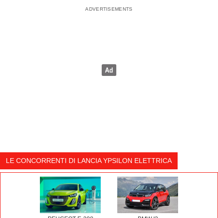
LE CONCORRENTI DI LANCIA YPSILON ELETTRICA