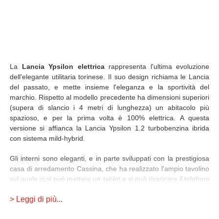
La
Lancia Ypsilon elettrica
rappresenta l'ultima evoluzione
dell'elegante utilitaria torinese. Il suo design richiama le Lancia
del passato, e mette insieme l'eleganza e la sportività del
marchio. Rispetto al modello precedente ha dimensioni superiori
(supera di slancio i 4 metri di lunghezza) un abitacolo più
spazioso, e per la prima volta è 100% elettrica. A questa
versione si affianca la Lancia Ypsilon 1.2 turbobenzina ibrida
con sistema mild-hybrid.
Gli interni sono eleganti, e in parte sviluppati con la prestigiosa
casa di arredamento Cassina, che ha realizzato l'ampio tavolino
sul quale ci si può mettere un tablet e si può ricaricare il telefono
wireless. Due gli schermi da 10,25 pollici, uno dedicato alla
> Leggi di più...
strumentazione e l'altro al sistema multimediale.