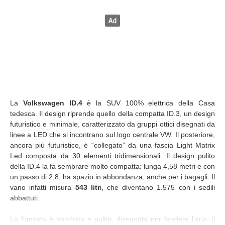
La
Volkswagen ID.4
è la SUV 100% elettrica della Casa
tedesca. Il design riprende quello della compatta ID.3, un design
futuristico e minimale, caratterizzato da gruppi ottici disegnati da
linee a LED che si incontrano sul logo centrale VW. Il posteriore,
ancora più futuristico, è “collegato” da una fascia Light Matrix
Led composta da 30 elementi tridimensionali. Il design pulito
della ID.4 la fa sembrare molto compatta: lunga 4,58 metri e con
un passo di 2,8, ha spazio in abbondanza, anche per i bagagli. Il
vano infatti misura
543 litr
i, che diventano 1.575 con i sedili
abbattuti.
La fiancata è bombata e pulita, disegnata per fendere l’aria: il