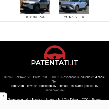
TOYOTA BZ4X
MG MARVEL R
© 2026 - eBrave S.r.l. P.iva: 02311500033 | Responsabile editoriale:
Michele
Neri
condizioni
-
privacy
-
cookie policy
-
contatti
-
chi siamo
| hosted by
ServerWeb.net
X
Scemi patentati
|
Nautica
|
Autoscuola
|
The Driver
|
CQC
|
Patenti
Superiori
|
Market
|
Veicoli commerciali
|
Führerscheintest