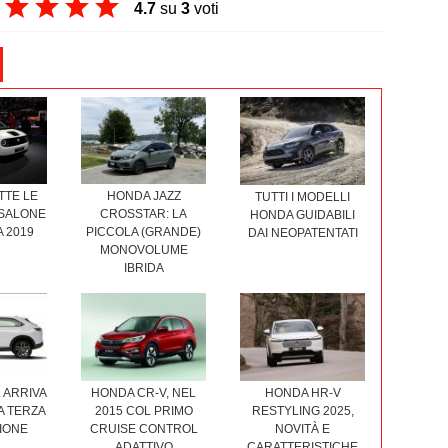
4.7
su
3
voti
TTE LE
HONDA JAZZ
TUTTI I MODELLI
 SALONE
CROSSTAR: LA
HONDA GUIDABILI
A 2019
PICCOLA (GRANDE)
DAI NEOPATENTATI
MONOVOLUME
IBRIDA
HONDA CR-V, NEL
 ARRIVA
HONDA HR-V
2015 COL PRIMO
A TERZA
RESTYLING 2025,
CRUISE CONTROL
IONE
NOVITÀ E
ADATTIVO
CARATTERISTICHE