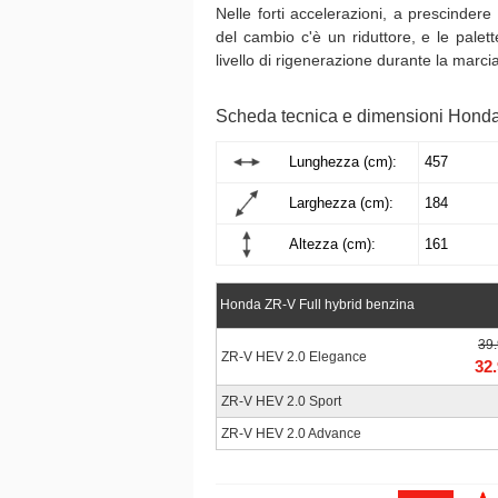
Nelle forti accelerazioni, a prescindere
del cambio c'è un riduttore, e le palet
livello di rigenerazione durante la marcia
Scheda tecnica e dimensioni Hond
Lunghezza (cm):
457
Larghezza (cm):
184
Altezza (cm):
161
Honda ZR-V Full hybrid benzina
39
ZR-V HEV 2.0 Elegance
32
ZR-V HEV 2.0 Sport
ZR-V HEV 2.0 Advance