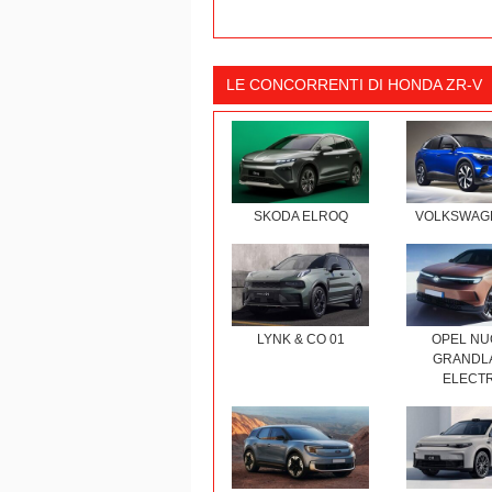
LE CONCORRENTI DI HONDA ZR-V
SKODA ELROQ
VOLKSWAGE
LYNK & CO 01
OPEL N
GRANDL
ELECTR