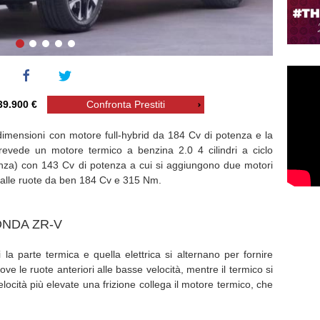
39.900 €
Confronta Prestiti
mensioni con motore full-hybrid da 184 Cv di potenza e la
prevede un motore termico a benzina 2.0 4 cilindri a ciclo
ienza) con 143 Cv di potenza a cui si aggiungono due motori
ne alle ruote da ben 184 Cv e 315 Nm.
ONDA ZR-V
i la parte termica e quella elettrica si alternano per fornire
ove le ruote anteriori alle basse velocità, mentre il termico si
velocità più elevate una frizione collega il motore termico, che