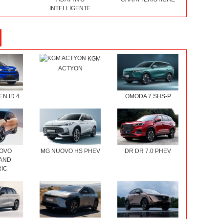
INTELLIGENTE
KGM
ACTYON
N ID.4
OMODA 7 SHS-P
UOVO
MG NUOVO HS PHEV
DR DR 7.0 PHEV
AND
IC