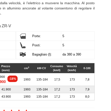
 dalla velocità, è l’elettrico a muovere la macchina. Al posto
te in alluminio ancorate al volante consentono di regolare il
.
a ZR-V
Porte:
5
Posti:
5
Bagagliaio (l):
da 380 a 390
Prezzo
Consumo
Velocità
3
cm
kW-CV
0-100
(euro)
(km/l)
(km/h)
.900
-18%
1993
135-184
17,5
173
7,8
.900
41.900
1993
135-184
17,2
173
7,9
43.900
1993
135-184
17,2
173
8,0