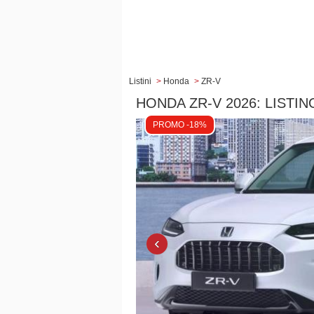
Listini
>
Honda
>
ZR-V
HONDA ZR-V 2026: LISTI
PROMO -18%
‹