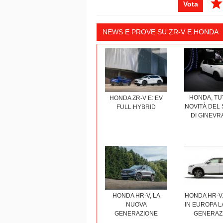
Vota
NEWS E PROVE SU ZR-V E HONDA
HONDA, TU
HONDA ZR-V E: EV
NOVITÀ DEL
FULL HYBRID
DI GINEVR
HONDA HR-V, LA
HONDA HR-V.
NUOVA
IN EUROPA L
GENERAZIONE
GENERAZ