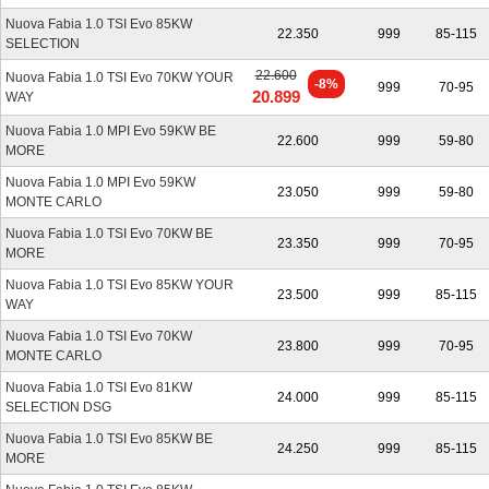
BUON RAPPORTO PREZZO DOTAZIONE
Nuova Fabia 1.0 TSI Evo 85KW
22.350
999
85-115
SELECTION
La qualità della nuova Skoda Fabia è di un altro livello: si tratta
22.600
Nuova Fabia 1.0 TSI Evo 70KW YOUR
di un’auto completamente nuova, che non condivide nemmeno
-8%
999
70-95
20.899
WAY
un bullone con quella di generazione precedente.
Nuova Fabia 1.0 MPI Evo 59KW BE
22.600
999
59-80
Anche il linguaggio stilistico è tutto nuovo, ripreso dai modelli più
MORE
grandi, e la plancia è stata completamente riorganizzata. C’è
Nuova Fabia 1.0 MPI Evo 59KW
23.050
999
59-80
tanta tecnologia (dalla strumentazione digitale di serie sulla
MONTE CARLO
Style al sistema multimediale da 9,2 pollici) e la dotazione
Nuova Fabia 1.0 TSI Evo 70KW BE
Simply Clever
è unica di questo marchio e comprende, tra le
23.350
999
70-95
MORE
altre cose, l’ombrello nascosto nel pannello della porta,
Nuova Fabia 1.0 TSI Evo 85KW YOUR
vaschette anteriori e posteriori portaoggetti, il raschia-ghiaccio
23.500
999
85-115
WAY
alloggiato nello sportello del carburante.
Nuova Fabia 1.0 TSI Evo 70KW
23.800
999
70-95
I
prezzi di listino
vanno da circa 17 mila fino a 22 mila euro, e
MONTE CARLO
anche la entry level prevede una dotazione adeguata con cerchi
Nuova Fabia 1.0 TSI Evo 81KW
24.000
999
85-115
in lega, climatizzatore manuale, fari Full Led, e infotainment da
SELECTION DSG
8 pollici compatibile con Apple CarPlay e Android Auto.
Nuova Fabia 1.0 TSI Evo 85KW BE
24.250
999
85-115
MORE