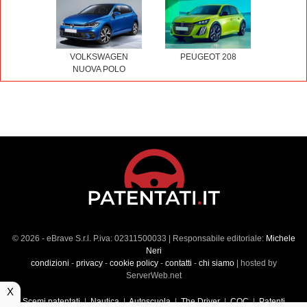
VOLKSWAGEN
PEUGEOT 208
NUOVA POLO
© 2026 - eBrave S.r.l. P.iva: 02311500033 | Responsabile editoriale:
Michele
Neri
condizioni
-
privacy
-
cookie policy
-
contatti
-
chi siamo
| hosted by
ServerWeb.net
X
Scemi patentati
|
Nautica
|
Autoscuola
|
The Driver
|
CQC
|
Patenti