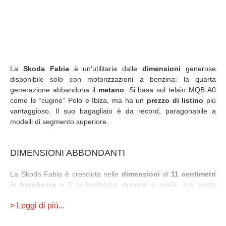
La
Skoda Fabia
è un’utilitaria dalle
dimensioni
generose
disponibile solo con motorizzazioni a benzina: la quarta
generazione abbandona il
metano
. Si basa sul telaio MQB A0
come le “cugine” Polo e Ibiza, ma ha un
prezzo di listino
più
vantaggioso. Il suo bagagliaio è da record, paragonabile a
modelli di segmento superiore.
DIMENSIONI ABBONDANTI
La Skoda Fabia è cresciuta nelle
dimensioni
di
11 centimetri
in lunghezza
e 5 in larghezza, dunque si rivela una scelta
azzeccata per chi cerca un’auto per la famiglia di segmento B.
> Leggi di più...
Non solo è spaziosa per i passeggeri, davanti e dietro, è anche
ben equipaggiata (dietro sono disponibili le bocchette