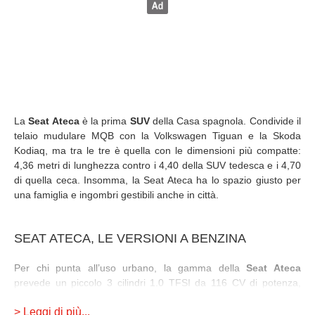
La
Seat Ateca
è la prima
SUV
della Casa spagnola. Condivide il
telaio mudulare MQB con la Volkswagen Tiguan e la Skoda
Kodiaq, ma tra le tre è quella con le dimensioni più compatte:
4,36 metri di lunghezza contro i 4,40 della SUV tedesca e i 4,70
di quella ceca. Insomma, la Seat Ateca ha lo spazio giusto per
una famiglia e ingombri gestibili anche in città.
SEAT ATECA, LE VERSIONI A BENZINA
Per chi punta all’uso urbano, la gamma della
Seat Ateca
prevede un piccolo 3 cilindri 1.0 TFSI da 116 CV di potenza,
esattamente la stessa della versione diesel da 1.6 litri. In
> Leggi di più...
alternativa, sempre a benzina, c’è anche un più potente 4 cilindri