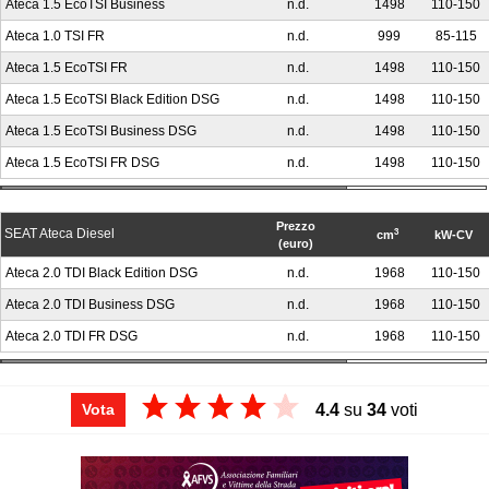
Ateca 1.5 EcoTSI Business
n.d.
1498
110-150
compatte, ma con interni curati e una sensazione di qualità
elevata, proprio come quella percepita sulle cugine Tiguan e
Ateca 1.0 TSI FR
n.d.
999
85-115
Kodiaq. E, proprio come loro, può contare su uno dei cambi
Ateca 1.5 EcoTSI FR
n.d.
1498
110-150
automatici più rapidi in commercio, il DSG.
Ateca 1.5 EcoTSI Black Edition DSG
n.d.
1498
110-150
I
prezzi
sono concorrenziali in rapporto alla qualità, ma
Ateca 1.5 EcoTSI Business DSG
n.d.
1498
110-150
puntando sulle versioni diesel top di gamma da 190 CV con
Ateca 1.5 EcoTSI FR DSG
n.d.
1498
110-150
trazione 4x4 e cambio DSG il costo sale proporzionalmente.
L'allestimento d’ingresso ha una dotazione risicata: bisogna
mettere in conto di aggiungere qualche optional.
Prezzo
SEAT Ateca Diesel
3
cm
kW-CV
(euro)
Ateca 2.0 TDI Black Edition DSG
n.d.
1968
110-150
Ateca 2.0 TDI Business DSG
n.d.
1968
110-150
Ateca 2.0 TDI FR DSG
n.d.
1968
110-150
4.4
su
34
voti
Vota