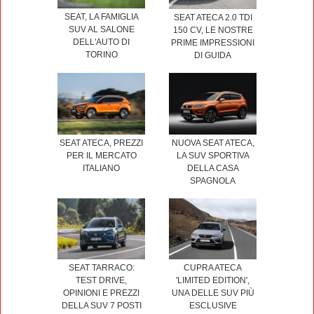
SEAT, LA FAMIGLIA
SEAT ATECA 2.0 TDI
SUV AL SALONE
150 CV, LE NOSTRE
DELL'AUTO DI
PRIME IMPRESSIONI
TORINO
DI GUIDA
SEAT ATECA, PREZZI
NUOVA SEAT ATECA,
PER IL MERCATO
LA SUV SPORTIVA
ITALIANO
DELLA CASA
SPAGNOLA
SEAT TARRACO:
CUPRA ATECA
TEST DRIVE,
'LIMITED EDITION',
OPINIONI E PREZZI
UNA DELLE SUV PIÙ
DELLA SUV 7 POSTI
ESCLUSIVE