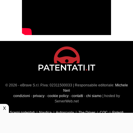
© 2026 - eBrave S.r.l. P.iva: 02311500033 | Responsabile editoriale:
Michele
Neri
condizioni
-
privacy
-
cookie policy
-
contatti
-
chi siamo
| hosted by
ServerWeb.net
X
Scemi patentati
|
Nautica
|
Autoscuola
|
The Driver
|
CQC
|
Patenti
Superiori
|
Market
|
Veicoli commerciali
|
Führerscheintest