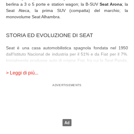
berlina a 3 o 5 porte e station wagon; la B-SUV
Seat Arona
; la
Seat Ateca, la prima SUV (compatta) del marchio; la
monovolume Seat Alhambra.
STORIA ED EVOLUZIONE DI SEAT
Seat è una casa automobilistica spagnola fondata nel 1950
dall’Istituto Nacional de industria per il 51% e da Fiat per il 7%.
Inizialmente produsse auto di origine Fiat, fra cui la Seat Panda,
ma nel 1982 ruppe l’accordo con il gruppo italiano per
> Leggi di più...
collaborare con Volkswagen, che nel 1986 ne rilevò la
maggioranza delle quote.
La prima auto prodotta da Seat fu la 1400: non era nient’altro
che una Fiat 1400 per il mercato spagnolo, alla quale seguì la
Seat 1500 e la Seat Biscúter. Il modello che diffuse l’automobile
in Spagna fu però la
Seat 600
del 1957, anche in questo caso il
rifacimento di un modello torinese; il successo fu tale che ne
venne prodotta anche una versione con carrozzeria a 4 porte,
che venne denominata Seat 800.