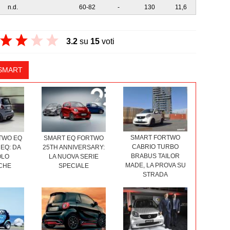
n.d.
60-82
-
130
11,6
3.2
su
15
voti
 SMART
SMART FORTWO
TWO EQ
SMART EQ FORTWO
CABRIO TURBO
EQ: DA
25TH ANNIVERSARY:
BRABUS TAILOR
OLO
LA NUOVA SERIE
MADE, LA PROVA SU
CHE
SPECIALE
STRADA