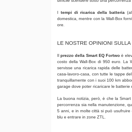
difficile scendere sotto una percorrenz
I
tempi di ricarica della batteria
(al
domestica, mentre con la Wall-Box fornit
ore.
LE NOSTRE OPINIONI SULL
Il
prezzo della Smart
EQ Fortwo
è elev
costo della Wall-Box di 950 euro. La 
servisse una ricarica rapida delle batteri
casa-lavoro-casa, con tutte le tappe de
tranquillamente con i suoi 100 km abbo
garage dove poter ricaricare le batterie 
La buona notizia, però, è che la Smart e
percorrenza sia nella manutenzione, qu
5 anni, e in molte città si può usufruir
blu e entrare in zone ZTL.