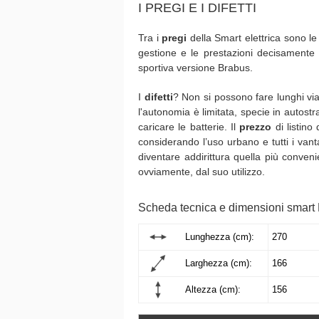
I PREGI E I DIFETTI
Tra i
pregi
della Smart elettrica sono le 
gestione e le prestazioni decisamente br
sportiva versione Brabus.
I
difetti
? Non si possono fare lunghi viag
l'autonomia è limitata, specie in autos
caricare le batterie. Il
prezzo
di listino
considerando l’uso urbano e tutti i vanta
diventare addirittura quella più conve
ovviamente, dal suo utilizzo.
Scheda tecnica e dimensioni smart
Lunghezza (cm):
270
Larghezza (cm):
166
Altezza (cm):
156