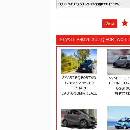
EQ fortwo EQ 60kW Racingreen (22kW)
Vota
NEWS E PROVE SU EQ FORTWO E
SMART EQ FORTWO:
SMART FOR
IN TOSCANA PER
E FORFOUR 
TESTARE
OGGI S
L’AUTONOMIA REALE
ELETTRI