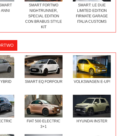
 SMART
SMART FORTWO
SMART: LE DUE
 ANNI
NIGHTRUNNER,
LIMITED EDITION
SPECIAL EDITION
FIRMATE GARAGE
CON BRABUS STYLE
ITALIA CUSTOMS
KIT
FORTWO
HYBRID
SMART EQ FORFOUR
VOLKSWAGEN E-UP!
LECTRIC
FIAT 500 ELECTRIC
HYUNDAI INSTER
3+1