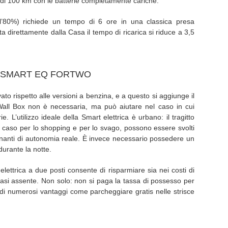
a di 100 km con le batterie completamente cariche.
l’80%) richiede un tempo di 6 ore in una classica presa
a direttamente dalla Casa il tempo di ricarica si riduce a 3,5
A SMART EQ FORTWO
ato rispetto alle versioni a benzina, e a questo si aggiunge il
Wall Box non è necessaria, ma può aiutare nel caso in cui
e. L’utilizzo ideale della Smart elettrica è urbano: il tragitto
l caso per lo shopping e per lo svago, possono essere svolti
nanti di autonomia reale. È invece necessario possedere un
durante la notte.
lettrica a due posti consente di risparmiare sia nei costi di
asi assente. Non solo: non si paga la tassa di possesso per
e di numerosi vantaggi come parcheggiare gratis nelle strisce