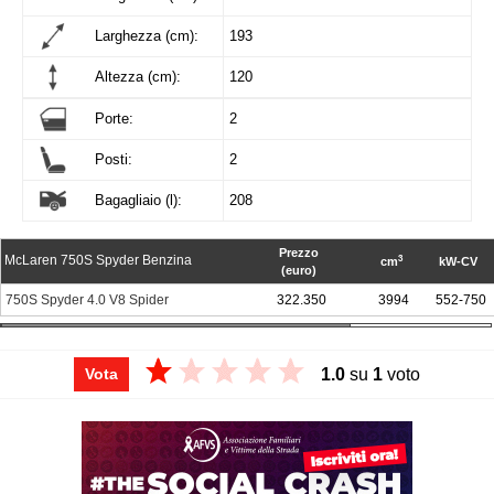
Larghezza (cm):
193
Altezza (cm):
120
Porte:
2
Posti:
2
Bagagliaio (l):
208
Prezzo
McLaren 750S Spyder Benzina
3
cm
kW-CV
(euro)
750S Spyder 4.0 V8 Spider
322.350
3994
552-750
1.0
su
1
voto
Vota