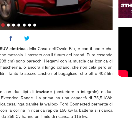
SUV elettrica
della Casa dell’Ovale Blu, e con il nome che
che mescola il passato con il futuro del brand. Pure essendo
298 cm) sono parecchi i legami con la muscle car iconica di
la mascherina, o ancora il lungo cofano, che non cela però un
ri. Tanto lo spazio anche nel bagagliaio, che offre 402 litri
.
e con due tipi di
trazione
(posteriore o integrale) e due
ed Extended Range. La prima ha una capacità di 75,5 kWh
ica casalinga tramite la wallbox Ford Connected permette di
on la collina in ricarica rapida 150 kw la batteria si ricarica
e” da 258 Cv hanno un limite di ricarica a 115 kw.