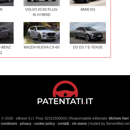
Q5
VOLVO XC60 PLUG-
BMW IX3
IN HYBRID
-BENZ
MAZDA NUOVA CX-60
DS DS 7 E-TENSE
Q
© 2026 - eBrave S.r.l. P.iva: 02311500033 | Responsabile editoriale:
Michele Neri
condizioni
-
privacy
-
cookie policy
-
contatti
-
chi siamo
| hosted by ServerWeb.net