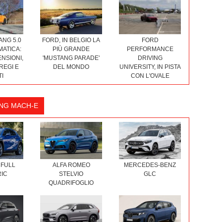
NG 5.0
FORD, IN BELGIO LA
FORD
MATICA:
PIÙ GRANDE
PERFORMANCE
NSIONI,
'MUSTANG PARADE'
DRIVING
PREGI E
DEL MONDO
UNIVERSITY, IN PISTA
TI
CON L'OVALE
NG MACH-E
 FULL
ALFA ROMEO
MERCEDES-BENZ
IC
STELVIO
GLC
QUADRIFOGLIO