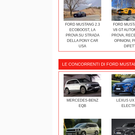
FORD MUSTANG 2.3
FORD MUSTA
ECOBOOST, LA
V8 GT AUTO
PROVA SU STRADA
PROVA, RECE
DELLA PONY CAR
OPINIONI, 
USA
DIFET
LE CONCORRENTI DI FORD MUSTA
MERCEDES-BENZ
LEXUS UX
EQB
ELECTR