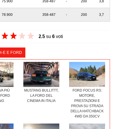
75.900
358-487
-
200
3,8
78.900
358-487
-
200
3,7
2.5
su
6
voti
-E E FORD
VA PIÙ
MUSTANG BULLITTT,
FORD FOCUS RS:
 FORD
LA FORD DEL
MOTORE,
NG
CINEMA IN ITALIA
PRESTAZIONI E
PROVA SU STRADA
DELLA HATCHBACK
4WD DA 350CV