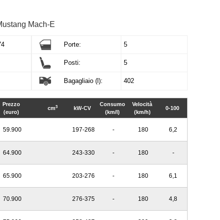
 Mustang Mach-E
74
Porte:
5
Posti:
5
Bagagliaio (l):
402
Prezzo
Consumo
Velocità
3
cm
kW-CV
0-100
(euro)
(km/l)
(km/h)
59.900
197-268
-
180
6,2
64.900
243-330
-
180
-
65.900
203-276
-
180
6,1
70.900
276-375
-
180
4,8