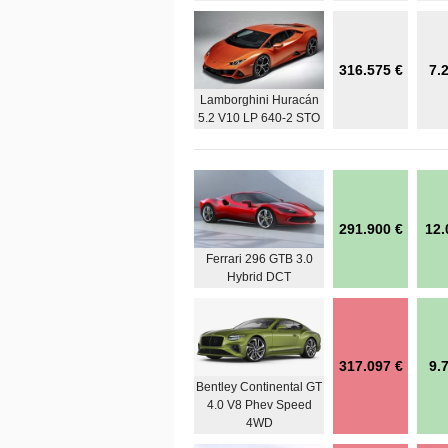
316.575 €
7.
Lamborghini Huracán
5.2 V10 LP 640-2 STO
291.900 €
12.
Ferrari 296 GTB 3.0
Hybrid DCT
317.097 €
9.
Bentley Continental GT
4.0 V8 Phev Speed
4WD