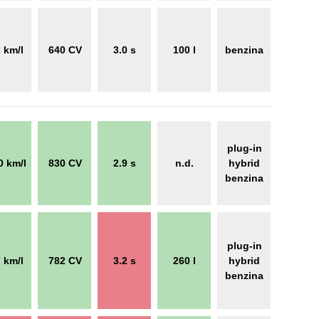
2 km/l
640 CV
3.0 s
100 l
benzina
plug-in
0 km/l
830 CV
2.9 s
n.d.
hybrid
benzina
plug-in
7 km/l
782 CV
3.2 s
260 l
hybrid
benzina