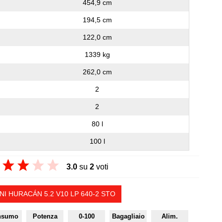
454,9 cm
194,5 cm
122,0 cm
1339 kg
262,0 cm
2
2
80 l
100 l
3.0
su
2
voti
I HURACÁN 5.2 V10 LP 640-2 STO
nsumo
Potenza
0-100
Bagagliaio
Alim.