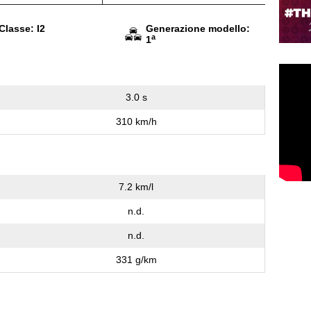
Classe: I2
Generazione modello:
a
1
3.0 s
310 km/h
7.2 km/l
n.d.
n.d.
331 g/km