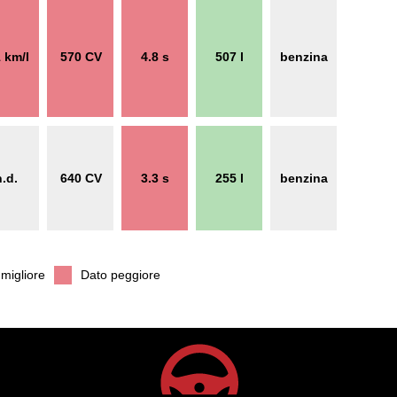
1 km/l
570 CV
4.8 s
507 l
benzina
n.d.
640 CV
3.3 s
255 l
benzina
migliore
Dato peggiore