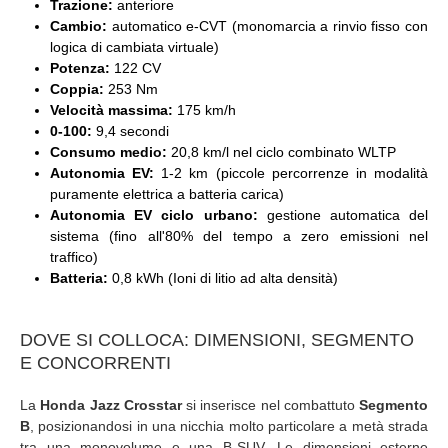
Trazione:
anteriore
Cambio:
automatico e-CVT (monomarcia a rinvio fisso con
logica di cambiata virtuale)
Potenza:
122 CV
Coppia:
253 Nm
Velocità massima:
175 km/h
0-100:
9,4 secondi
Consumo medio:
20,8 km/l nel ciclo combinato WLTP
Autonomia EV:
1-2 km (piccole percorrenze in modalità
puramente elettrica a batteria carica)
Autonomia EV ciclo urbano:
gestione automatica del
sistema (fino all'80% del tempo a zero emissioni nel
traffico)
Batteria:
0,8 kWh (Ioni di litio ad alta densità)
DOVE SI COLLOCA: DIMENSIONI, SEGMENTO
E CONCORRENTI
La
Honda Jazz Crosstar
si inserisce nel combattuto
Segmento
B
, posizionandosi in una nicchia molto particolare a metà strada
tra una monovolume e una B-SUV. Le dimensioni esterne