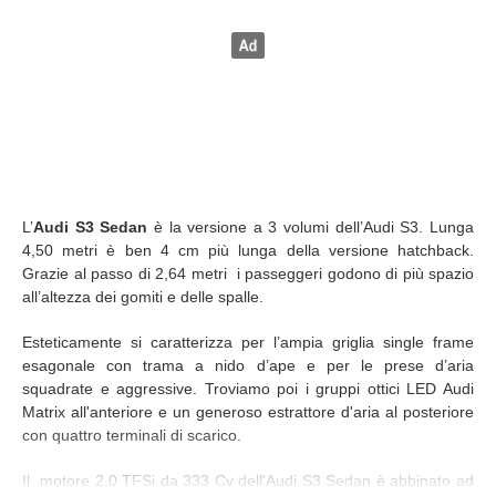
L’
Audi S3 Sedan
è la versione a 3 volumi dell’Audi S3. Lunga
4,50 metri è ben 4 cm più lunga della versione hatchback.
Grazie al passo di 2,64 metri i passeggeri godono di più spazio
all’altezza dei gomiti e delle spalle.
Esteticamente si caratterizza per l’ampia griglia single frame
esagonale con trama a nido d’ape e per le prese d’aria
squadrate e aggressive. Troviamo poi i gruppi ottici LED Audi
Matrix all'anteriore e un generoso estrattore d'aria al posteriore
con quattro terminali di scarico.
Il motore 2.0 TFSi da 333 Cv dell'Audi S3 Sedan è abbinato ad