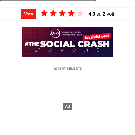
4.0
su
2
voti
Vota