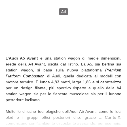
L'
Audi A5 Avant
è una station wagon di medie dimensioni,
erede della A4 Avant, uscita dal listino. La A5, sia berlina sia
station wagon, si basa sulla nuova piattaforma
Premium
Platform Combustion
di Audi, quella dedicata ai modelli con
motore termico. È lunga 4,83 metri, larga 1,86 e si caratterizza
per un design filante, più sportivo rispetto a quello della A4
station wagon sia per le fiancate muscolose sia per il lunotto
posteriore inclinato.
Molte le chicche tecnologiche dell'Audi A5 Avant, come le luci
oled e i gruppi ottici posteriori che, grazie a Car-to-X,
comunicano con l'ambiente circostante avvisando, per esempio,