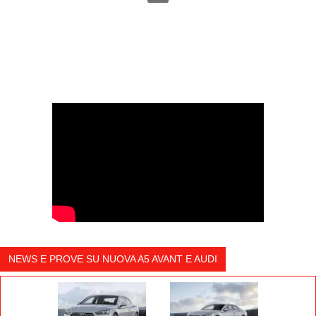
NEWS E PROVE SU NUOVA A5 AVANT E AUDI