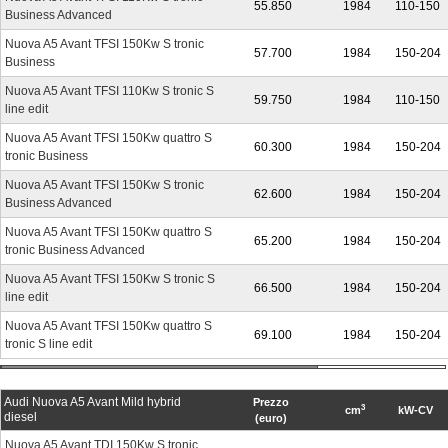
55.850
1984
110-150
Business Advanced
Nuova A5 Avant TFSI 150Kw S tronic
57.700
1984
150-204
Business
Nuova A5 Avant TFSI 110Kw S tronic S
59.750
1984
110-150
line edit
Nuova A5 Avant TFSI 150Kw quattro S
60.300
1984
150-204
tronic Business
Nuova A5 Avant TFSI 150Kw S tronic
62.600
1984
150-204
Business Advanced
Nuova A5 Avant TFSI 150Kw quattro S
65.200
1984
150-204
tronic Business Advanced
Nuova A5 Avant TFSI 150Kw S tronic S
66.500
1984
150-204
line edit
Nuova A5 Avant TFSI 150Kw quattro S
69.100
1984
150-204
tronic S line edit
Audi Nuova A5 Avant Mild hybrid
Prezzo
3
cm
kW-CV
diesel
(euro)
Nuova A5 Avant TDI 150Kw S tronic