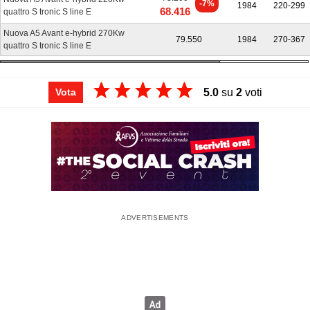
-7%
1984
220-299
68.416
quattro S tronic S line E
Nuova A5 Avant e-hybrid 270Kw
79.550
1984
270-367
quattro S tronic S line E
5.0
su
2
voti
Vota