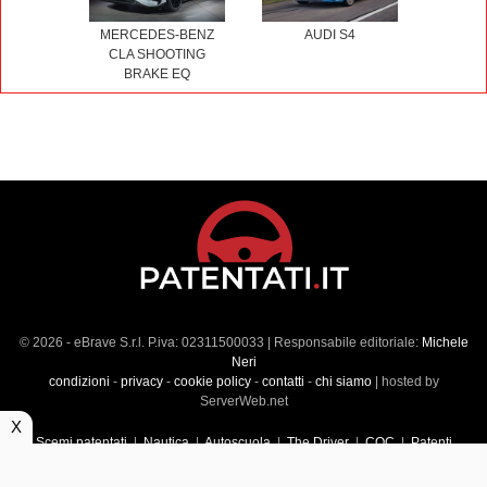
MERCEDES-BENZ
AUDI S4
CLA SHOOTING
BRAKE EQ
© 2026 - eBrave S.r.l. P.iva: 02311500033 | Responsabile editoriale:
Michele
Neri
condizioni
-
privacy
-
cookie policy
-
contatti
-
chi siamo
| hosted by
ServerWeb.net
X
Scemi patentati
|
Nautica
|
Autoscuola
|
The Driver
|
CQC
|
Patenti
Superiori
|
Market
|
Veicoli commerciali
|
Führerscheintest