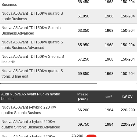
58.450
1968
150-204
Business
Nuova A5 Avant TDI 150Kw quattro S
61.050
1968
150-204
tronic Business
Nuova A5 Avant TDI 150Kw S tronic
63.350
1968
150-204
Business Advanced
Nuova A5 Avant TDI 150Kw quattro S
65.950
1968
150-204
tronic Business Advanced
Nuova A5 Avant TDI 150Kw S tronic S
67.250
1968
150-204
line edit
Nuova A5 Avant TDI 150Kw quattro S
69.850
1968
150-204
tronic S line edit
Audi Nuova A5 Avant Plug-in hybrid
Prezzo
3
cm
kW-CV
benzina
(euro)
Nuova A5 Avant e-hybrid 220 Kw
66.200
1984
220-299
quattro S tronic Busines
Nuova A5 Avant e-hybrid 220Kw
69.750
1984
220-299
quattro S tronic Business Advanced
73.200
Nuova A5 Avant e-hybrid 220Kw