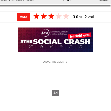
A390 GTS 470cv 89kWh
78.000
346-470
3.0
su
2
voti
Vota