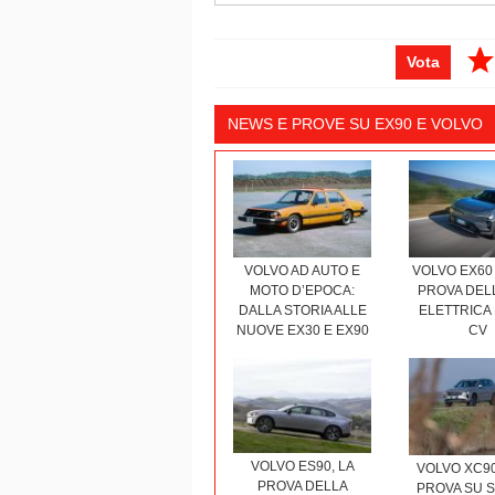
Vota
NEWS E PROVE SU EX90 E VOLVO
VOLVO AD AUTO E
VOLVO EX60 
MOTO D’EPOCA:
PROVA DEL
DALLA STORIA ALLE
ELETTRICA 
NUOVE EX30 E EX90
CV
VOLVO ES90, LA
VOLVO XC90
PROVA DELLA
PROVA SU 