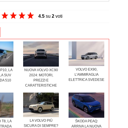
4.5
su
2
voti
VOLVO EX90,
P10, LA
NUOVA VOLVO XC90
L’AMMIRAGLIA
LA SUV
2024: MOTORI,
ELETTRICA SVEDESE
DA 510
PREZZI E
CARATTERISTICHE
LA VOLVO PIÙ
 T8, LA
ŠKODA PEAQ:
SICURA DI SEMPRE?
STRADA
ARRIVA LA NUOVA