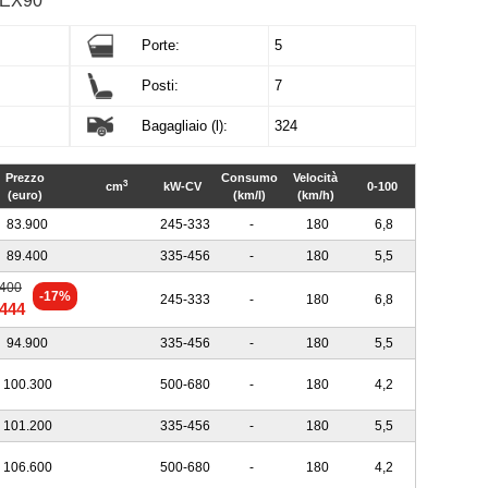
o EX90
Porte:
5
Posti:
7
Bagagliaio (l):
324
Prezzo
Consumo
Velocità
3
cm
kW-CV
0-100
(euro)
(km/l)
(km/h)
83.900
245-333
-
180
6,8
89.400
335-456
-
180
5,5
.400
-17%
245-333
-
180
6,8
.444
94.900
335-456
-
180
5,5
100.300
500-680
-
180
4,2
101.200
335-456
-
180
5,5
106.600
500-680
-
180
4,2