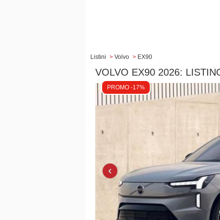
Listini
>
Volvo
>
EX90
VOLVO EX90 2026: LISTI
PROMO -17%
‹