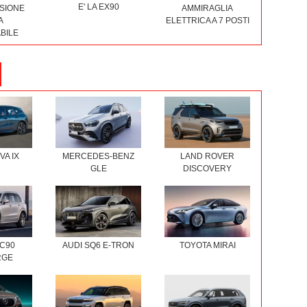
E' LA EX90
SIONE
AMMIRAGLIA
A
ELETTRICA A 7 POSTI
BILE
A IX
MERCEDES-BENZ
LAND ROVER
GLE
DISCOVERY
C90
AUDI SQ6 E-TRON
TOYOTA MIRAI
RGE