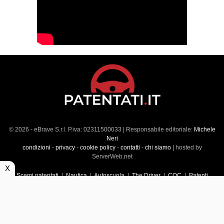
© 2026 - eBrave S.r.l. P.iva: 02311500033 | Responsabile editoriale:
Michele
Neri
condizioni
-
privacy
-
cookie policy
-
contatti
-
chi siamo
| hosted by
ServerWeb.net
X
Scemi patentati
|
Nautica
|
Autoscuola
|
The Driver
|
CQC
|
Patenti
Superiori
|
Market
|
Veicoli commerciali
|
Führerscheintest