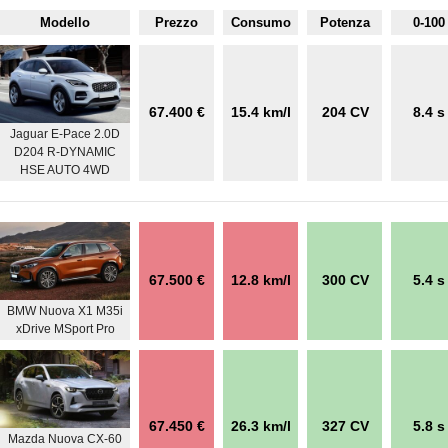
Modello
Prezzo
Consumo
Potenza
0-100
67.400 €
15.4 km/l
204 CV
8.4 s
Jaguar E-Pace 2.0D
D204 R-DYNAMIC
HSE AUTO 4WD
67.500 €
12.8 km/l
300 CV
5.4 s
BMW Nuova X1 M35i
xDrive MSport Pro
67.450 €
26.3 km/l
327 CV
5.8 s
Mazda Nuova CX-60