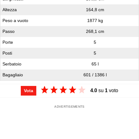
Altezza
164,8 cm
Peso a vuoto
1877 kg
Passo
268,1 cm
Porte
5
Posti
5
Serbatoio
65 l
Bagagliaio
601 / 1386 l
4.0
su
1
voto
Vota