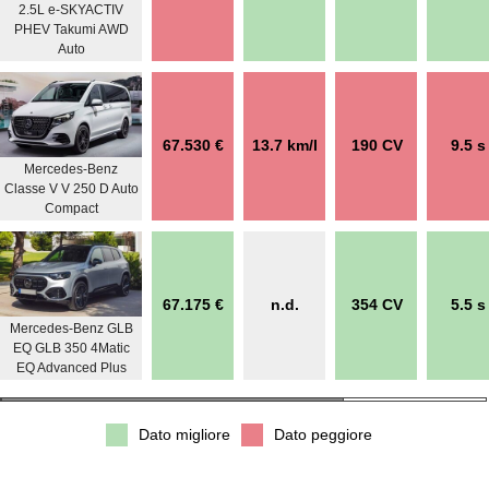
2.5L e-SKYACTIV
PHEV Takumi AWD
Auto
67.530 €
13.7 km/l
190 CV
9.5 s
Mercedes-Benz
Classe V V 250 D Auto
Compact
67.175 €
n.d.
354 CV
5.5 s
Mercedes-Benz GLB
EQ GLB 350 4Matic
EQ Advanced Plus
Dato migliore
Dato peggiore