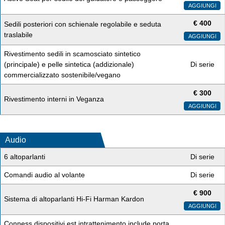
AGGIUNGI
€
400
Sedili posteriori con schienale regolabile e seduta
traslabile
AGGIUNGI
Rivestimento sedili in scamosciato sintetico
(principale) e pelle sintetica (addizionale)
Di serie
commercializzato sostenibile/vegano
€
300
Rivestimento interni in Veganza
AGGIUNGI
Audio
6 altoparlanti
Di serie
Comandi audio al volante
Di serie
€
900
Sistema di altoparlanti Hi-Fi Harman Kardon
AGGIUNGI
Conness.dispositivi est.intrattenimento include porta