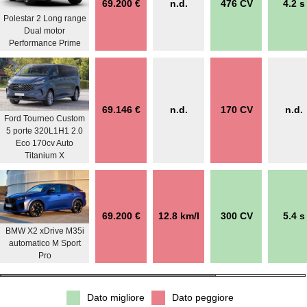
69.200 €
n.d.
476 CV
4.2 s
Polestar 2 Long range
Dual motor
Performance Prime
69.146 €
n.d.
170 CV
n.d.
Ford Tourneo Custom
5 porte 320L1H1 2.0
Eco 170cv Auto
Titanium X
69.200 €
12.8 km/l
300 CV
5.4 s
BMW X2 xDrive M35i
automatico M Sport
Pro
Dato migliore
Dato peggiore