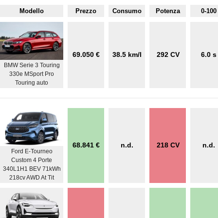
Modello
Prezzo
Consumo
Potenza
0-100
69.050 €
38.5 km/l
292 CV
6.0 s
BMW Serie 3 Touring
330e MSport Pro
Touring auto
68.841 €
n.d.
218 CV
n.d.
Ford E-Tourneo
Custom 4 Porte
340L1H1 BEV 71kWh
218cv AWD At Tit