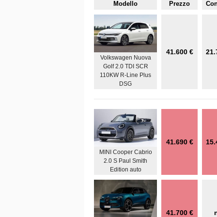
Modello
Prezzo
Co
41.600 €
21.
Volkswagen Nuova
Golf 2.0 TDI SCR
110KW R-Line Plus
DSG
41.690 €
15.
MINI Cooper Cabrio
2.0 S Paul Smith
Edition auto
41.700 €