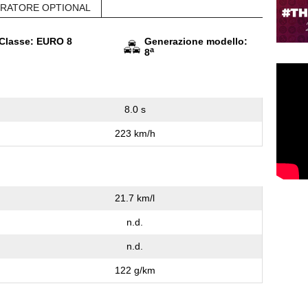
RATORE OPTIONAL
Classe: EURO 8
Generazione modello:
a
8
8.0 s
223 km/h
21.7 km/l
n.d.
n.d.
122 g/km