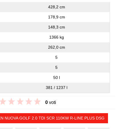
428,2 cm
178,9 cm
148,3 cm
1366 kg
262,0 cm
5
5
50 l
381 / 1237 l
0
voti
 NUOVA GOLF 2.0 TDI SCR 110KW R-LINE PLUS DSG