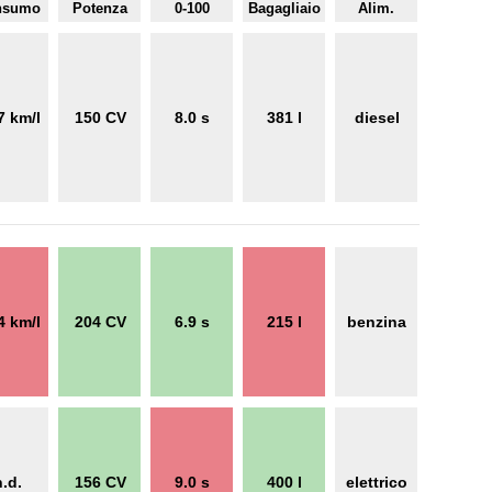
nsumo
Potenza
0-100
Bagagliaio
Alim.
7 km/l
150 CV
8.0 s
381 l
diesel
4 km/l
204 CV
6.9 s
215 l
benzina
n.d.
156 CV
9.0 s
400 l
elettrico