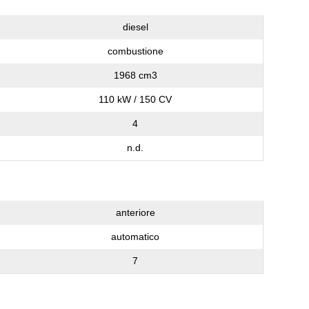
diesel
combustione
1968 cm3
110 kW / 150 CV
4
n.d.
anteriore
automatico
7