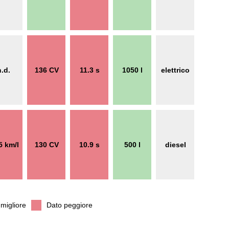
n.d.
136 CV
11.3 s
1050 l
elettrico
5 km/l
130 CV
10.9 s
500 l
diesel
migliore
Dato peggiore