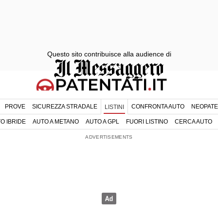
Questo sito contribuisce alla audience di
PROVE
SICUREZZA STRADALE
CONFRONTA AUTO
NEOPATE
LISTINI
O IBRIDE
AUTO A METANO
AUTO A GPL
FUORI LISTINO
CERCA AUTO