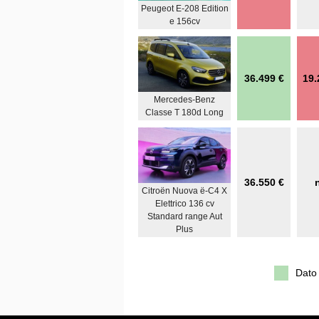
Peugeot E-208 Edition
e 156cv
36.499 €
19.
Mercedes-Benz
Classe T 180d Long
36.550 €
Citroën Nuova ë-C4 X
Elettrico 136 cv
Standard range Aut
Plus
Dato 