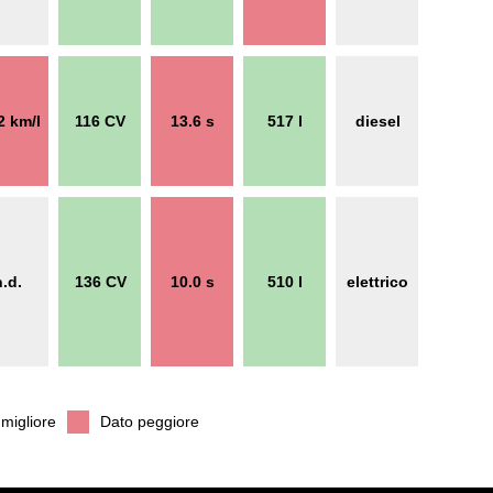
2 km/l
116 CV
13.6 s
517 l
diesel
n.d.
136 CV
10.0 s
510 l
elettrico
migliore
Dato peggiore