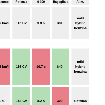
nsumo
Potenza
0-100
Bagagliaio
Alim.
mild
6 km/l
115 CV
9.9 s
381 l
hybrid
benzina
mild
2 km/l
116 CV
10.7 s
640 l
hybrid
benzina
n.d.
156 CV
8.2 s
309 l
elettrico