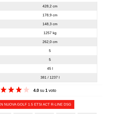
428,2 cm
178,9 cm
148,3 cm
1257 kg
262,0 cm
5
5
45 l
381 / 1237 l
4.0
su
1
voto
 NUOVA GOLF 1.5 ETSI ACT R-LINE DSG