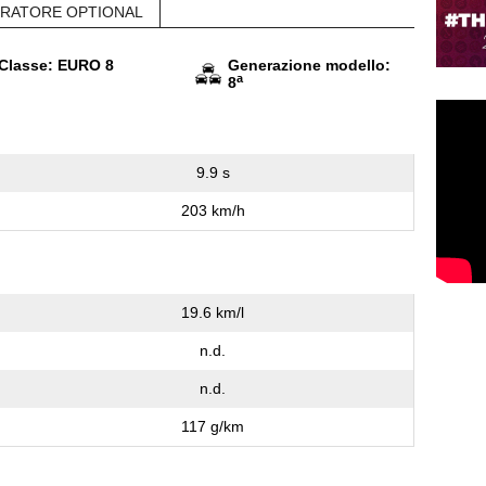
RATORE OPTIONAL
Classe: EURO 8
Generazione modello:
a
8
9.9 s
203 km/h
19.6 km/l
n.d.
n.d.
117 g/km