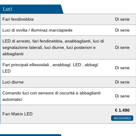
Luci
Fari fendinebbia
Di serie
Luci di svolta / illuminaz.marciapiede
Di serie
LED di arresto, fari fendinebbia, anabbaglianti, luci di
segnalazione laterali, luci diurne, luci posteriori e
Di serie
abbaglianti
Fari principali ellissoidali , anabbagl. LED , abbagl.
Di serie
LED
Luci diurne
Di serie
Comando luci con sensore di oscurità e abbaglianti
Di serie
automatici
€
1.490
Fari Matrix LED
AGGIUNGI