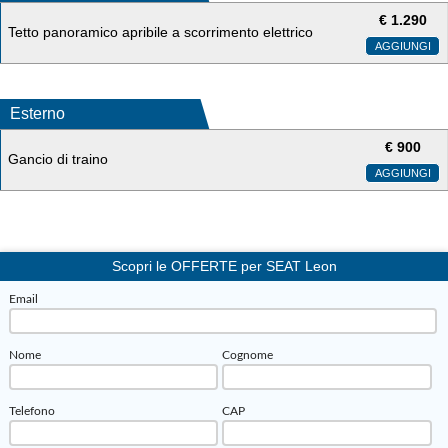
€
1.290
Tetto panoramico apribile a scorrimento elettrico
AGGIUNGI
Esterno
€
900
Gancio di traino
AGGIUNGI
Scopri le OFFERTE per SEAT Leon
Email
Nome
Cognome
Telefono
CAP