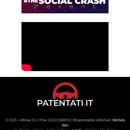
© 2026 - eBrave S.r.l. P.iva: 02311500033 | Responsabile editoriale:
Michele
Neri