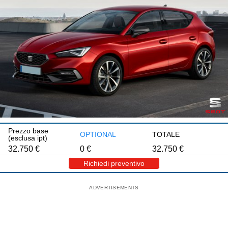
Prezzo base
OPTIONAL
TOTALE
(esclusa ipt)
32.750
€
0
€
32.750
€
Richiedi preventivo