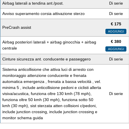
Airbag laterali a tendina ant./post.
Di serie
Avviso superamento corsia attivazione sterzo
Di serie
€
175
PreCrash assist
AGGIUNGI
€
380
Airbag posteriori laterali + airbag ginocchia + airbag
centrale
AGGIUNGI
Cinture sicurezza ant. conducente e passeggero
Di serie
Sistema anticollisione che attiva luci di arresto con
monitoraggio attenzione conducente e frenata
automatica emergenza , frenata a bassa velocità , vel.
minima 5 , include anticollisione pedoni e ciclisti allerta
visiva/acustica, funziona oltre 130 kmh (78 mph),
Di serie
funziona oltre 50 kmh (30 mph), funziona sotto 50
kmh (30 mph), sist sterzata atten collisioni c/pedoni,
include junction crossing, include junction crossing e
monitor schema guida