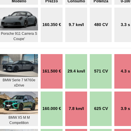
Modello
Prezzo
Consumo
Potenza
0-100
160.350 €
9.7 km/l
480 CV
3.3 s
Porsche 911 Carrera S
Coupe'
161.500 €
29.4 km/l
571 CV
4.3 s
BMW Serie 7 M760e
xDrive
160.000 €
7.8 km/l
625 CV
3.9 s
BMW X5 M M
Competition