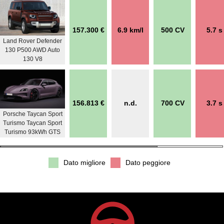
157.300 €
6.9 km/l
500 CV
5.7 s
Land Rover Defender
130 P500 AWD Auto
130 V8
156.813 €
n.d.
700 CV
3.7 s
Porsche Taycan Sport
Turismo Taycan Sport
Turismo 93kWh GTS
Dato migliore
Dato peggiore