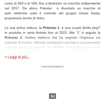
come la S60 e la V60, fino a diventare un marchio indipendente
nel 2017. Da allora Polestar è diventato un marchio di
auto elettriche sotto il controllo del gruppo cinese Geely,
proprietario anche di Volvo.
La sua prima vettura, la
Polestar 1
, è una coupé ibrida plug?
in prodotta in serie limitata fino al 2022. Alla "1" è seguita la
Polestar 2
, berlina elettrica che ha segnato l’ingresso sul
mercato di massa, offrendo prestazioni sportive e un’autonomia
notevole grazie alla batteria da 78?kWh. Con l’espansione della
gamma sono arrivatile SUV : la
Polestar 3
e la
Polestar 4
.
> Leggi di più...
Polestar ha saputo trasformarsi da reparto performance Volvo a
marchio globale di veicoli elettrici premium contraddistinti
dal minimalismo scandinavo nel design. Un po' come le Volvo,
ma con un taglio più sportivo e futuristico.