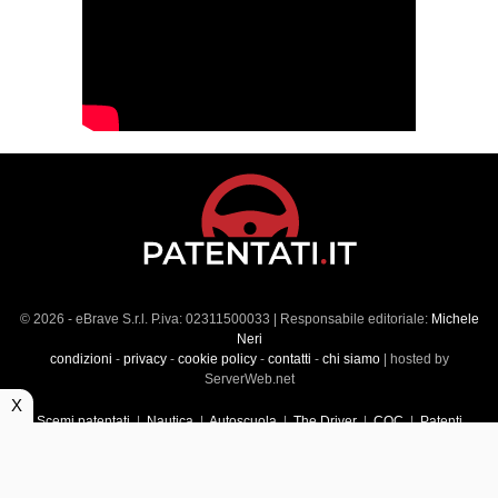
© 2026 - eBrave S.r.l. P.iva: 02311500033 | Responsabile editoriale:
Michele
Neri
condizioni
-
privacy
-
cookie policy
-
contatti
-
chi siamo
| hosted by
ServerWeb.net
X
Scemi patentati
|
Nautica
|
Autoscuola
|
The Driver
|
CQC
|
Patenti
Superiori
|
Market
|
Veicoli commerciali
|
Führerscheintest