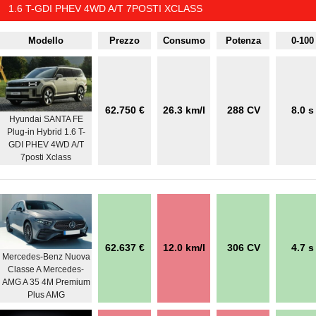
1.6 T-GDI PHEV 4WD A/T 7POSTI XCLASS
Modello
Prezzo
Consumo
Potenza
0-100
62.750 €
26.3 km/l
288 CV
8.0 s
Hyundai SANTA FE
Plug-in Hybrid 1.6 T-
GDI PHEV 4WD A/T
7posti Xclass
62.637 €
12.0 km/l
306 CV
4.7 s
Mercedes-Benz Nuova
Classe A Mercedes-
AMG A 35 4M Premium
Plus AMG