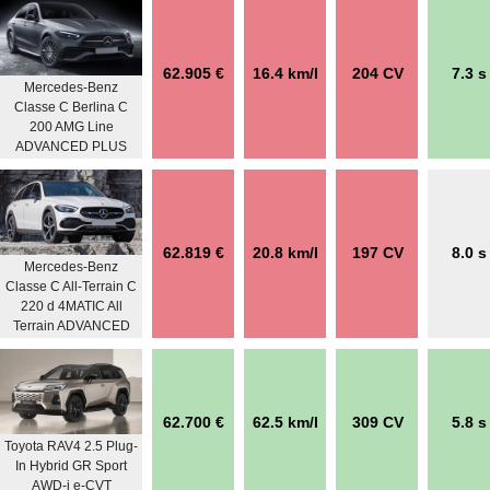
62.905 €
16.4 km/l
204 CV
7.3 s
Mercedes-Benz
Classe C Berlina C
200 AMG Line
ADVANCED PLUS
62.819 €
20.8 km/l
197 CV
8.0 s
Mercedes-Benz
Classe C All-Terrain C
220 d 4MATIC All
Terrain ADVANCED
62.700 €
62.5 km/l
309 CV
5.8 s
Toyota RAV4 2.5 Plug-
In Hybrid GR Sport
AWD-i e-CVT