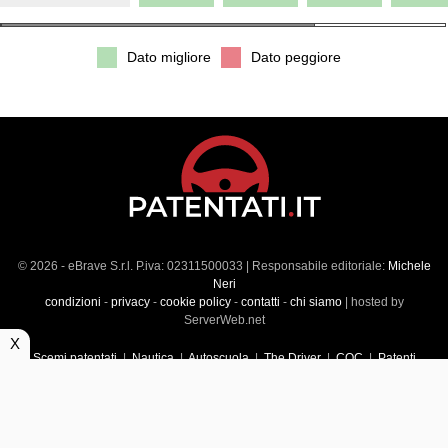
Dato migliore
Dato peggiore
© 2026 - eBrave S.r.l. P.iva: 02311500033 | Responsabile editoriale:
Michele
Neri
condizioni
-
privacy
-
cookie policy
-
contatti
-
chi siamo
| hosted by
ServerWeb.net
X
Scemi patentati
|
Nautica
|
Autoscuola
|
The Driver
|
CQC
|
Patenti
Superiori
|
Market
|
Veicoli commerciali
|
Führerscheintest