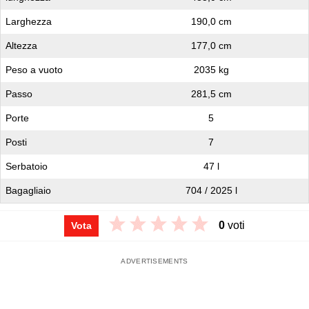
Larghezza
190,0 cm
Altezza
177,0 cm
Peso a vuoto
2035 kg
Passo
281,5 cm
Porte
5
Posti
7
Serbatoio
47 l
Bagagliaio
704 / 2025 l
0
voti
Vota