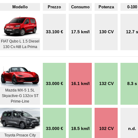
Modello
Prezzo
Consumo
Potenza
0-100
33.100 €
17.5 km/l
130 CV
12.7 
FIAT Qubo L 1.5 Diesel
130 Cv At8 La Prima
33.000 €
16.1 km/l
132 CV
8.3 s
Mazda MX-5 1.5L
Skyactive-G 132cv ST
Prime-Line
33.000 €
18.5 km/l
102 CV
n.d.
Toyota Proace City