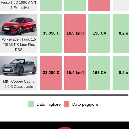
Verso 1.5D 100CV M/T
L1 Executive
33.050 €
16.9 km/l
150 CV
8.2 s
Volkswagen Taigo 1.5
TSI ACT R-Line Plus
DSG
33.200 €
15.4 km/l
163 CV
8.2 s
MINI Cooper Cabrio
2.0 C Classic auto
Dato migliore
Dato peggiore