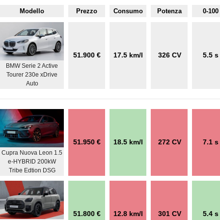
Modello
Prezzo
Consumo
Potenza
0-100
51.900 €
17.5 km/l
326 CV
5.5 s
BMW Serie 2 Active
Tourer 230e xDrive
Auto
51.950 €
18.5 km/l
272 CV
7.1 s
Cupra Nuova Leon 1.5
e-HYBRID 200kW
Tribe Edtion DSG
51.800 €
12.8 km/l
301 CV
5.4 s