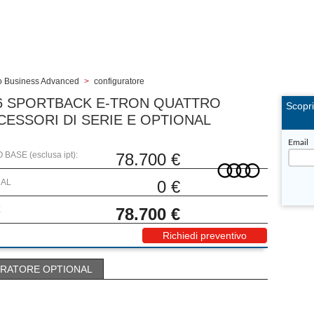
ro Business Advanced
>
configuratore
6 SPORTBACK E-TRON QUATTRO
Scopr
CESSORI DI SERIE E OPTIONAL
Email
BASE (esclusa ipt):
78.700
€
NAL
0
€
E
78.700
€
Richiedi preventivo
RATORE OPTIONAL