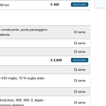
€
400
000 km
AGGIUNGI
to conducente, porta passeggero
Di serie
attente
Di serie
Di serie
€
2.600
AGGIUNGI
Di serie
.420 miglia, 70 % soglia stato
Di serie
Di serie
roid Auto, 999, 999, 0, Apple -
Di serie
essione wireless