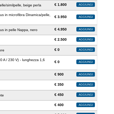
€
1.800
elle/similpelle, beige perla
AGGIUNGI
lus in microfibra Dinamica/pelle,
€
3.950
AGGIUNGI
€
4.950
plus in pelle Nappa, nero
AGGIUNGI
€
2.500
AGGIUNGI
€
0
ore
AGGIUNGI
0 A / 230 V) - lunghezza 1,6
€
0
AGGIUNGI
€
900
AGGIUNGI
€
350
AGGIUNGI
€
450
ete
AGGIUNGI
€
400
AGGIUNGI