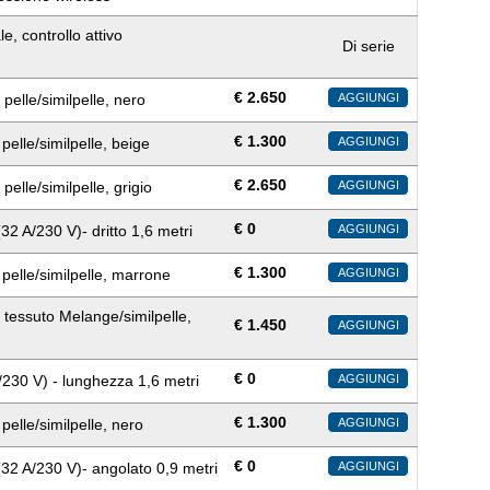
, controllo attivo
Di serie
€
2.650
 pelle/similpelle, nero
AGGIUNGI
€
1.300
pelle/similpelle, beige
AGGIUNGI
€
2.650
 pelle/similpelle, grigio
AGGIUNGI
€
0
32 A/230 V)- dritto 1,6 metri
AGGIUNGI
€
1.300
 pelle/similpelle, marrone
AGGIUNGI
in tessuto Melange/similpelle,
€
1.450
AGGIUNGI
€
0
/230 V) - lunghezza 1,6 metri
AGGIUNGI
€
1.300
pelle/similpelle, nero
AGGIUNGI
€
0
(32 A/230 V)- angolato 0,9 metri
AGGIUNGI