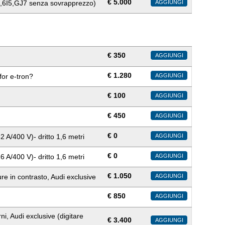
€
5.000
,6I5,GJ7 senza sovrapprezzo)
AGGIUNGI
€
350
AGGIUNGI
€
1.280
for e-tron?
AGGIUNGI
€
100
AGGIUNGI
€
450
AGGIUNGI
€
0
2 A/400 V)- dritto 1,6 metri
AGGIUNGI
€
0
6 A/400 V)- dritto 1,6 metri
AGGIUNGI
€
1.050
re in contrasto, Audi exclusive
AGGIUNGI
€
850
AGGIUNGI
i, Audi exclusive (digitare
€
3.400
AGGIUNGI