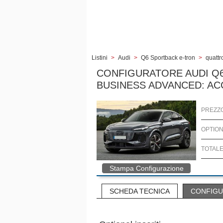
Listini
>
Audi
>
Q6 Sportback e-tron
>
quatt
CONFIGURATORE AUDI Q
BUSINESS ADVANCED: AC
PREZZO 
OPTIO
TOTAL
Stampa Configurazione
SCHEDA TECNICA
CONFIGU