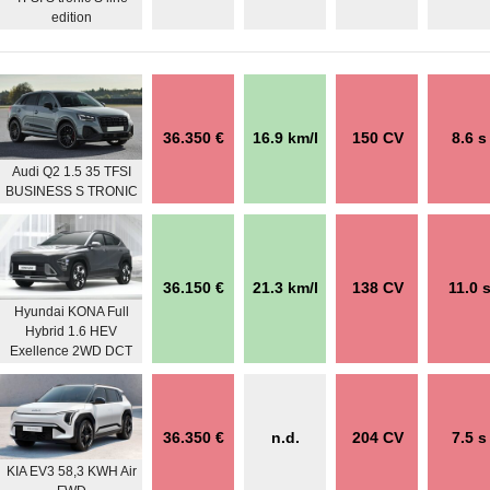
edition
36.350 €
16.9 km/l
150 CV
8.6 s
Audi Q2 1.5 35 TFSI
BUSINESS S TRONIC
36.150 €
21.3 km/l
138 CV
11.0 
Hyundai KONA Full
Hybrid 1.6 HEV
Exellence 2WD DCT
36.350 €
n.d.
204 CV
7.5 s
KIA EV3 58,3 KWH Air