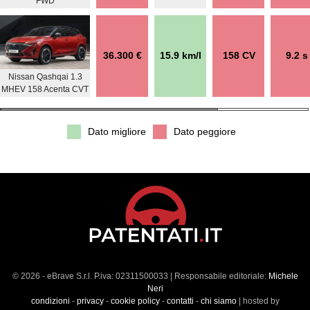
FWD
36.300 €
15.9 km/l
158 CV
9.2 s
Nissan Qashqai 1.3
MHEV 158 Acenta CVT
Dato migliore
Dato peggiore
© 2026 - eBrave S.r.l. P.iva: 02311500033 | Responsabile editoriale:
Michele
Neri
condizioni
-
privacy
-
cookie policy
-
contatti
-
chi siamo
| hosted by