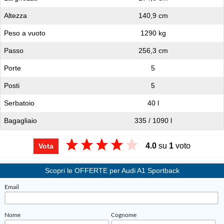
Altezza
140,9 cm
Peso a vuoto
1290 kg
Passo
256,3 cm
Porte
5
Posti
5
Serbatoio
40 l
Bagagliaio
335 / 1090 l
4.0
su
1
voto
Vota
Scopri le OFFERTE per Audi A1 Sportback
Email
Nome
Cognome