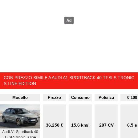
CON PREZZO SIMILE A AUDI A1 SPORTBACK 40 TFSI S TRONIC
S LINE EDITION
Modello
Prezzo
Consumo
Potenza
0-100
36.250 €
15.6 km/l
207 CV
6.5 s
Audi A1 Sportback 40
TFSI S tronic S line