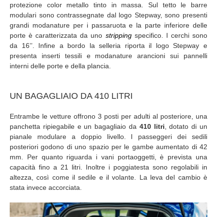
protezione color metallo tinto in massa. Sul tetto le barre
modulari sono contrassegnate dal logo Stepway, sono presenti
grandi modanature per i passaruota e la parte inferiore delle
porte è caratterizzata da uno
stripping
specifico. I cerchi sono
da 16’’. Infine a bordo la selleria riporta il logo Stepway e
presenta inserti tessili e modanature arancioni sui pannelli
interni delle porte e della plancia.
UN BAGAGLIAIO DA 410 LITRI
Entrambe le vetture offrono 3 posti per adulti al posteriore, una
panchetta ripiegabile e un bagagliaio da
410 litri
, dotato di un
pianale modulare a doppio livello. I passeggeri dei sedili
posteriori godono di uno spazio per le gambe aumentato di 42
mm. Per quanto riguarda i vani portaoggetti, è prevista una
capacità fino a 21 litri. Inoltre i poggiatesta sono regolabili in
altezza, così come il sedile e il volante. La leva del cambio è
stata invece accorciata.