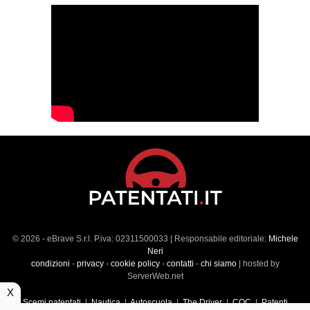
© 2026 - eBrave S.r.l. P.iva: 02311500033 | Responsabile editoriale:
Michele
Neri
condizioni
-
privacy
-
cookie policy
-
contatti
-
chi siamo
| hosted by
ServerWeb.net
X
Scemi patentati
|
Nautica
|
Autoscuola
|
The Driver
|
CQC
|
Patenti