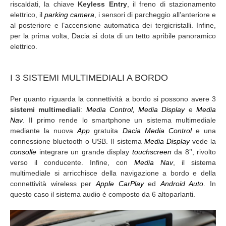
riscaldati, la chiave
Keyless Entry
, il freno di stazionamento
elettrico, il
parking
camera
, i sensori di parcheggio all’anteriore e
al posteriore e l’accensione automatica dei tergicristalli. Infine,
per la prima volta, Dacia si dota di un tetto apribile panoramico
elettrico.
I 3 SISTEMI MULTIMEDIALI A BORDO
Per quanto riguarda la connettività a bordo si possono avere 3
sistemi multimediali
:
Media Control, Media Display
e
Media
Nav
. Il primo rende lo smartphone un sistema multimediale
mediante la nuova
App
gratuita
Dacia Media Control
e una
connessione bluetooth o USB. Il sistema
Media Display
vede la
consolle
integrare un grande display
touchscreen
da 8’’, rivolto
verso il conducente. Infine, con
Media Nav
, il sistema
multimediale si arricchisce della navigazione a bordo e della
connettività wireless per
Apple CarPlay
ed
Android Auto
. In
questo caso il sistema audio è composto da 6 altoparlanti.