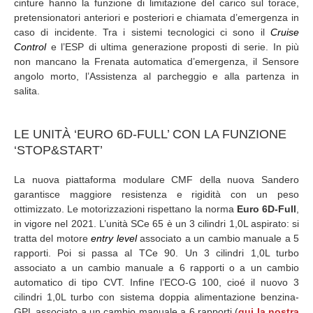
cinture hanno la funzione di limitazione del carico sul torace,
pretensionatori anteriori e posteriori e chiamata d’emergenza in
caso di incidente. Tra i sistemi tecnologici ci sono il
Cruise
Control
e l’ESP di ultima generazione proposti di serie. In più
non mancano la Frenata automatica d’emergenza, il Sensore
angolo morto, l’Assistenza al parcheggio e alla partenza in
salita.
LE UNITÀ ‘EURO 6D-FULL’ CON LA FUNZIONE
‘STOP&START’
La nuova piattaforma modulare CMF della nuova Sandero
garantisce maggiore resistenza e rigidità con un peso
ottimizzato. Le motorizzazioni rispettano la norma
Euro 6D-Full
,
in vigore nel 2021. L’unità SCe 65 è un 3 cilindri 1,0L aspirato: si
tratta del motore
entry level
associato a un cambio manuale a 5
rapporti. Poi si passa al TCe 90. Un 3 cilindri 1,0L turbo
associato a un cambio manuale a 6 rapporti o a un cambio
automatico di tipo CVT. Infine l’ECO-G 100, cioé il nuovo 3
cilindri 1,0L turbo con sistema doppia alimentazione benzina-
GPL associato a un cambio manuale a 6 rapporti (
qui la nostra