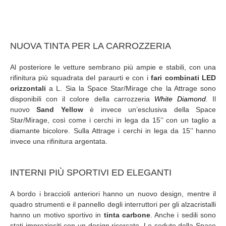
NUOVA TINTA PER LA CARROZZERIA
Al posteriore le vetture sembrano più ampie e stabili, con una
rifinitura più squadrata del paraurti e con i
fari combinati LED
orizzontali
a L. Sia la Space Star/Mirage che la Attrage sono
disponibili con il colore della carrozzeria
White Diamond
. Il
nuovo
Sand Yellow
è invece un’esclusiva della Space
Star/Mirage, così come i cerchi in lega da 15’’ con un taglio a
diamante bicolore. Sulla Attrage i cerchi in lega da 15’’ hanno
invece una rifinitura argentata.
INTERNI PIÙ SPORTIVI ED ELEGANTI
A bordo i braccioli anteriori hanno un nuovo design, mentre il
quadro strumenti e il pannello degli interruttori per gli alzacristalli
hanno un motivo sportivo in
tinta carbone
. Anche i sedili sono
stati impreziositi con un design ricercato. Le sedute della Space