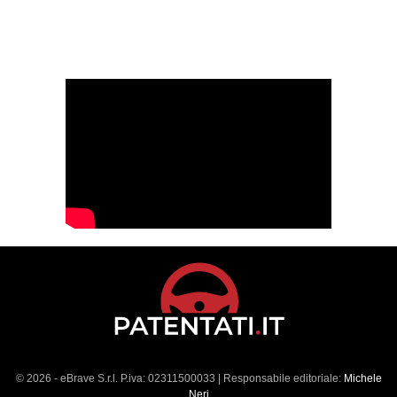
© 2026 - eBrave S.r.l. P.iva: 02311500033 | Responsabile editoriale:
Michele
Neri