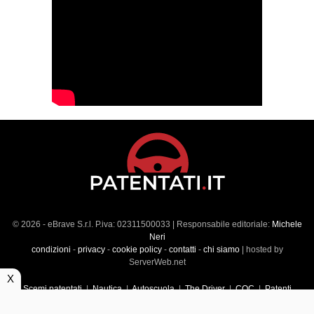
© 2026 - eBrave S.r.l. P.iva: 02311500033 | Responsabile editoriale:
Michele
Neri
condizioni
-
privacy
-
cookie policy
-
contatti
-
chi siamo
| hosted by
ServerWeb.net
X
Scemi patentati
|
Nautica
|
Autoscuola
|
The Driver
|
CQC
|
Patenti
Superiori
|
Market
|
Veicoli commerciali
|
Führerscheintest