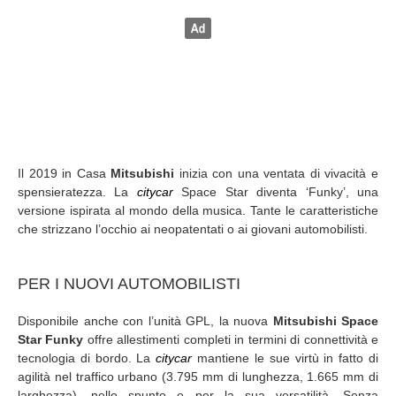
Il 2019 in Casa
Mitsubishi
inizia con una ventata di vivacità e
spensieratezza. La
citycar
Space Star diventa ‘Funky’, una
versione ispirata al mondo della musica. Tante le caratteristiche
che strizzano l’occhio ai neopatentati o ai giovani automobilisti.
PER I NUOVI AUTOMOBILISTI
Disponibile anche con l’unità GPL, la nuova
Mitsubishi Space
Star Funky
offre allestimenti completi in termini di connettività e
tecnologia di bordo. La
citycar
mantiene le sue virtù in fatto di
agilità nel traffico urbano (3.795 mm di lunghezza, 1.665 mm di
larghezza), nello spunto e per la sua versatilità. Senza