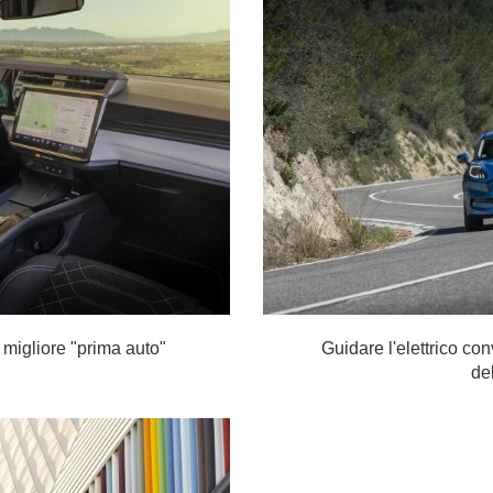
migliore "prima auto"
Guidare l'elettrico co
del