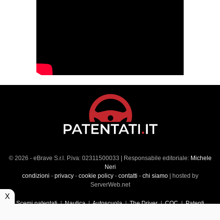
© 2026 - eBrave S.r.l. P.iva: 02311500033 | Responsabile editoriale:
Michele
Neri
condizioni
-
privacy
-
cookie policy
-
contatti
-
chi siamo
| hosted by
ServerWeb.net
X
Scemi patentati
|
Nautica
|
Autoscuola
|
The Driver
|
CQC
|
Patenti
Superiori
|
Market
|
Veicoli commerciali
|
Führerscheintest