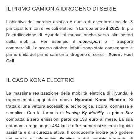
IL PRIMO CAMION A IDROGENO DI SERIE
L’obiettivo del marchio asiatico è quello di diventare uno dei 3
principali fornitori di veicoli elettrici in Europa entro il
2025
. In più
l’elettrificazione di Hyundai si muove anche verso altri settori
della mobilità. Per esempio il
motorsport
o i trasporti
commerciali. Lo scorso ottobre, infatti, sono state consegnate le
prime unità del primo camion a idrogeno di serie: il
Xcient Fuel
Cell
.
IL CASO KONA ELECTRIC
La massima realizzazione della mobilità elettrica di Hyundai è
rappresentata oggi dalla nuova
Hyundai Kona Electric
. Si
tratta di una vettura accessibile, tecnologica, sicura, connessa e
semplice. Con la formula di
leasing By Mobility
la prima
Suv
compatta a zero emissioni parte da 199 euro al mese. La sua
autonomia raggiunge i 484 km e offre numerosi sistemi di guida
assistita e di sicurezza attiva. Il conducente inoltre può godere
dei servizi di telematica
Bluelink
e del servizio integrato di