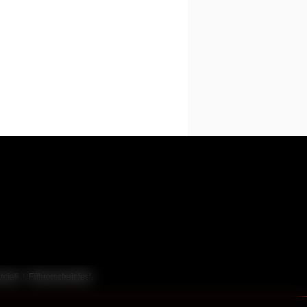
ciali
|
Führerscheintest