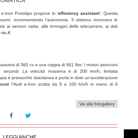
TOMATICA
a e-tron Prototipo propone lo ‘
efficiency assistant
’. Questa
nsumi, incrementando l'autonomia. Il sistema riconosce le
azie ai sensori radar, alle immagini delle telecamere, ai dati
-to-X
.
 massima di 360 cv e una coppia di 561 Nm. I motori asincroni
secondi. La velocità massima è di 200 km/h, limitata
ppia è pressoché istantanea e porta in dote un’accelerazione
oost
l’Audi e-tron scatta da 0 a 100 km/h in meno di 6
Vai alla fotogallery
LEGGI ANCHE