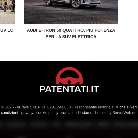
SUV LO
AUDI E-TRON 50 QUATTRO, PIÙ POTENZA
PER LA SUV ELETTRICA
© 2026 - eBrave S.r.l. P.iva: 02311500033 | Responsabile editoriale:
Michele Neri
condizioni
-
privacy
-
cookie policy
-
contatti
-
chi siamo
| hosted by ServerWeb.net
ca
|
Autoscuola
|
The Driver
|
CQC
|
Patenti Superiori
|
Market
|
Veicoli commer