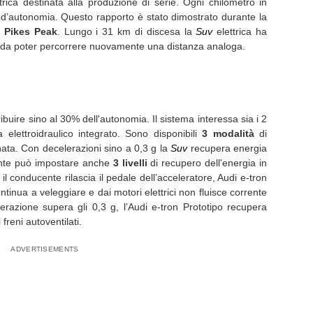
ttrica destinata alla produzione di serie. Ogni chilometro in
 d’autonomia. Questo rapporto è stato dimostrato durante la
a
Pikes Peak
. Lungo i 31 km di discesa la
Suv
elettrica ha
e da poter percorrere nuovamente una distanza analoga.
ribuire sino al 30% dell'autonomia. Il sistema interessa sia i 2
ta elettroidraulico integrato. Sono disponibili
3 modalità
di
ata. Con decelerazioni sino a 0,3 g la
Suv
recupera energia
ucente può impostare anche
3 livelli
di recupero
dell'energia in
 il conducente rilascia il pedale dell’acceleratore, Audi e-tron
ntinua a veleggiare e dai motori elettrici non fluisce corrente
erazione supera gli 0,3 g, l’Audi e-tron Prototipo recupera
 freni autoventilati.