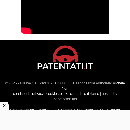
© 2026 - eBrave S.r.l. P.iva: 02311500033 | Responsabile editoriale:
Michele
Neri
condizioni
-
privacy
-
cookie policy
-
contatti
-
chi siamo
| hosted by
ServerWeb.net
X
Scemi patentati
|
Nautica
|
Autoscuola
|
The Driver
|
CQC
|
Patenti
Superiori
|
Market
|
Veicoli commerciali
|
Führerscheintest