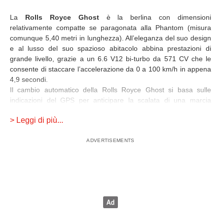
La
Rolls Royce Ghost
è la berlina con dimensioni
relativamente compatte se paragonata alla Phantom (misura
comunque 5,40 metri in lunghezza). All’eleganza del suo design
e al lusso del suo spazioso abitacolo abbina prestazioni di
grande livello, grazie a un 6.6 V12 bi-turbo da 571 CV che le
consente di staccare l’accelerazione da 0 a 100 km/h in appena
4,9 secondi.
Il cambio automatico della Rolls Royce Ghost si basa sulle
indicazioni del GPS per anticipare la scalata di una marcia
all’avvicinamento di una curva.
> Leggi di più...
La
Rolls Royce Phantom
è la più grande, lussuosa e costosa
berlina del marchio inglese. Lunga 5,84 metri, ha un abitacolo
curato nei minimi dettagli: può vantare il tetto in cashmere,
rivestimenti in ben 17 pelli pregiate diverse tra di loro e un
divano posteriore (o due poltrone) con poggiapiedi a
scomparsa. Il motore della Rolls Royce Phantom è un 6.7 V12
da 460 CV. La Rolls Royce Phantom è disponibile anche nella
variante Coupé con le due porte apribili elettricamente e
controvento, per garantire un accesso comodo all’’interno