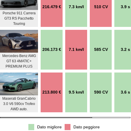
216.479 €
7.3 km/l
510 CV
3.9 s
Porsche 911 Carrera
GT3 RS Pacchetto
Touring
206.173 €
7.1 km/l
585 CV
3.2 s
Mercedes-Benz AMG
GT 63 4MATIC+
PREMIUM PLUS
213.800 €
9.5 km/l
590 CV
3.6 s
Maserati GranCabrio
3.0 V6 590cv Trofeo
AWD auto.
Dato migliore
Dato peggiore