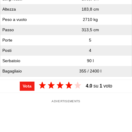
Altezza
183,8 cm
Peso a vuoto
2710 kg
Passo
313,5 cm
Porte
5
Posti
4
Serbatoio
90 l
Bagagliaio
355 / 2400 l
4.0
su
1
voto
Vota