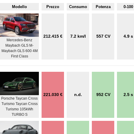
Modello
Prezzo
Consumo
Potenza
0-100
212.415 €
7.2 km/l
557 CV
4.9 s
Mercedes-Benz
Maybach GLS M-
Maybach GLS 600 4M
First Class
221.030 €
n.d.
952 CV
2.5 s
Porsche Taycan Cross
Turismo Taycan Cross
Turismo 105kWh
TURBO S