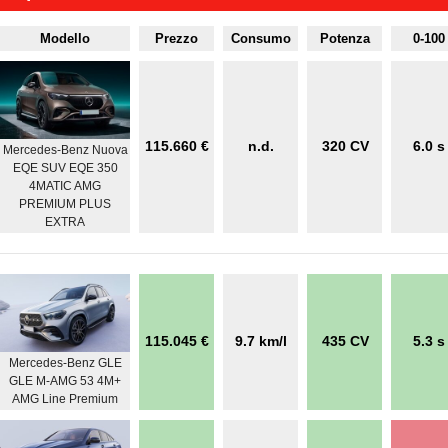
Modello
Prezzo
Consumo
Potenza
0-100
115.660 €
n.d.
320 CV
6.0 s
Mercedes-Benz Nuova
EQE SUV EQE 350
4MATIC AMG
PREMIUM PLUS
EXTRA
115.045 €
9.7 km/l
435 CV
5.3 s
Mercedes-Benz GLE
GLE M-AMG 53 4M+
AMG Line Premium