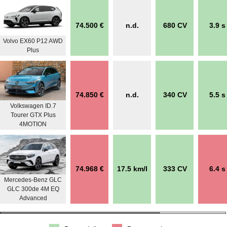
74.500 €
n.d.
680 CV
3.9 s
Volvo EX60 P12 AWD
Plus
74.850 €
n.d.
340 CV
5.5 s
Volkswagen ID.7
Tourer GTX Plus
4MOTION
74.968 €
17.5 km/l
333 CV
6.4 s
Mercedes-Benz GLC
GLC 300de 4M EQ
Advanced