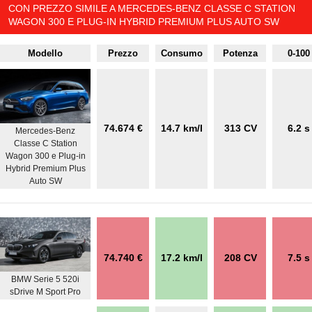
CON PREZZO SIMILE A MERCEDES-BENZ CLASSE C STATION
WAGON 300 E PLUG-IN HYBRID PREMIUM PLUS AUTO SW
Modello
Prezzo
Consumo
Potenza
0-100
74.674 €
14.7 km/l
313 CV
6.2 s
Mercedes-Benz
Classe C Station
Wagon 300 e Plug-in
Hybrid Premium Plus
Auto SW
74.740 €
17.2 km/l
208 CV
7.5 s
BMW Serie 5 520i
sDrive M Sport Pro