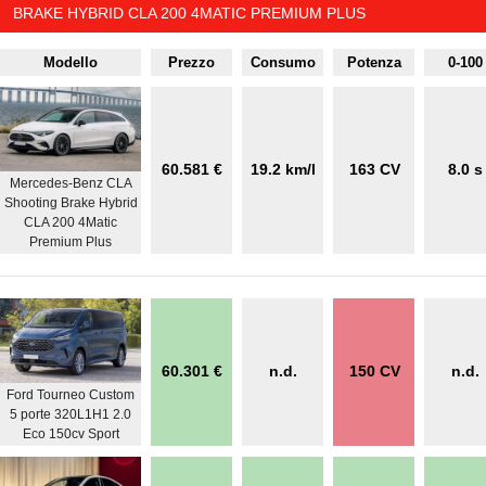
BRAKE HYBRID CLA 200 4MATIC PREMIUM PLUS
Modello
Prezzo
Consumo
Potenza
0-100
60.581 €
19.2 km/l
163 CV
8.0 s
Mercedes-Benz CLA
Shooting Brake Hybrid
CLA 200 4Matic
Premium Plus
60.301 €
n.d.
150 CV
n.d.
Ford Tourneo Custom
5 porte 320L1H1 2.0
Eco 150cv Sport