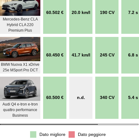
60.502 €
20.0 km/l
190 CV
7.2 s
Mercedes-Benz CLA
Hybrid CLA 220
Premium Plus
60.450 €
41.7 km/l
245 CV
6.8 s
BMW Nuova X1 xDrive
25e MSport Pro DCT
60.500 €
n.d.
340 CV
5.4 s
Audi Q4 e-tron e-tron
quattro performance
Business
Dato migliore
Dato peggiore