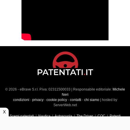
© 2026 - eBrave S.r.l. P.iva: 02311500033 | Responsabile editoriale:
Michele
Neri
condizioni
-
privacy
-
cookie policy
-
contatti
-
chi siamo
| hosted by
ServerWeb.net
X
Scemi patentati
|
Nautica
|
Autoscuola
|
The Driver
|
CQC
|
Patenti
Superiori
|
Market
|
Veicoli commerciali
|
Führerscheintest