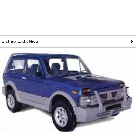
inaugurazione avvenne nel 1970. Sempre per l'accordo tra Fiat
e Lada, il costruttore Torinese pubblicò il "Dizionario Italiano -
Russo dell'industria automobilistica".
LADA NIVA
Listino Lada Niva
Si tratta di una piccola e robusta fuoristrada basata sulla
meccanica della vecchia Fiat sviluppata nei primi anni settanta e
prodotta a partire dal 1977. Il suo piccolo motore torinese 1.6 a
benzina abbinato al cambio manuale e alla trazione 4x4
erogava 72 CV di potenza e 126 Nm.
Commercializzata in altri 150 paesi, la Lada Niva ottenne un
grande successo grazie anche al prezzo contenuto. Nlla metà
degli anni Novanta il motore 1.6 Fiat venne sostituito da un 1.7
General Motors e per alcuni mercati arrivò anche un 1.9 diesel
di origine Peugeot. La Niva per il mercato italiano, invece, è a
benzina oppure bi-fuel benzina/GPL. L'auto è economica,
robusta e prova di ogni dispositivo elettronico: inutile pretendere
comfort e sicurezza.