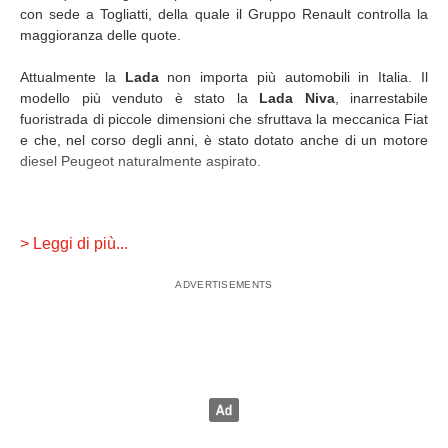
con sede a Togliatti, della quale il Gruppo Renault controlla la
maggioranza delle quote.
Attualmente la
Lada
non importa più automobili in Italia. Il
modello più venduto è stato la
Lada Niva
, inarrestabile
fuoristrada di piccole dimensioni che sfruttava la meccanica Fiat
e che, nel corso degli anni, è stato dotato anche di un motore
diesel Peugeot naturalmente aspirato.
LA STORIA DI LADA
> Leggi di più...
il marchio Lada nasce nel 1964 per opera del Governo
Sovietico: l'intento era quello di realizzare automobili popolari.
La realizzazione degli stabilimenti venne delegata all'italiana
Fiat, la quale vendette anche la licenza per produrre alcuni suoi
modelli col marchio Lada. Tra questa, la 124.
L'impianto produttivo della Lada aveva dimensioni enormi: la
sola linea di montaggio si estendeva per 270 chilometri, ed era
in grado di produrre circa un milione di auto all'anno. La sua