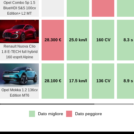
Opel Combo 5p 1.5
BlueHDI S&S 100cv
Edition+ L2 MT
28.300 €
25.0 km/l
160 CV
8.3 s
Renault Nuova Clio
1.8 E-TECH full hybrid
160 esprit Alpine
28.100 €
17.5 km/l
136 CV
8.9 s
Opel Mokka 1.2 136cv
Edition MT6
Dato migliore
Dato peggiore