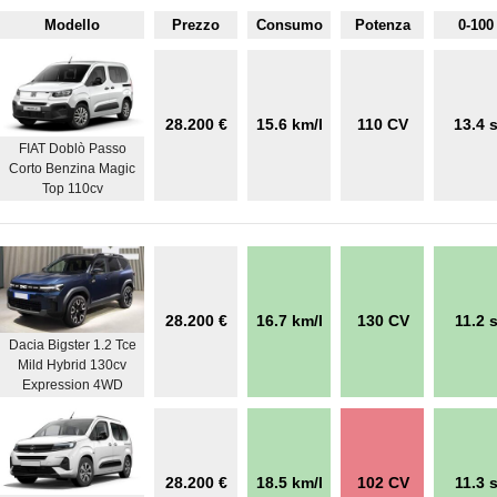
Modello
Prezzo
Consumo
Potenza
0-100
28.200 €
15.6 km/l
110 CV
13.4 
FIAT Doblò Passo
Corto Benzina Magic
Top 110cv
28.200 €
16.7 km/l
130 CV
11.2 
Dacia Bigster 1.2 Tce
Mild Hybrid 130cv
Expression 4WD
28.200 €
18.5 km/l
102 CV
11.3 