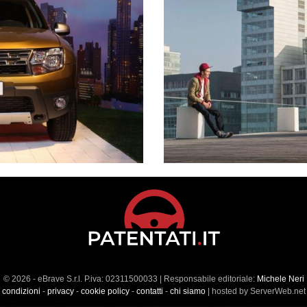
© 2026 - eBrave S.r.l. P.iva: 02311500033 | Responsabile editoriale:
Michele Neri
condizioni
-
privacy
-
cookie policy
-
contatti
-
chi siamo
| hosted by ServerWeb.net