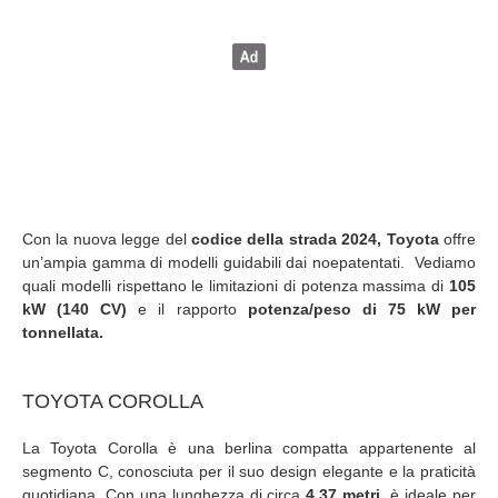
Con la nuova legge del
codice della strada 2024, Toyota
offre
un’ampia gamma di modelli guidabili dai noepatentati. Vediamo
quali modelli rispettano le limitazioni di potenza massima di
105
kW (140 CV)
e il rapporto
potenza/peso di 75 kW per
tonnellata.
TOYOTA COROLLA
La Toyota Corolla è una berlina compatta appartenente al
segmento C, conosciuta per il suo design elegante e la praticità
quotidiana. Con una lunghezza di circa
4,37 metri,
è ideale per