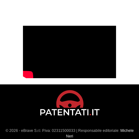
© 2026 - eBrave S.r.l. P.iva: 02311500033 | Responsabile editoriale:
Michele
Neri